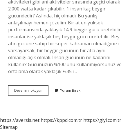
aktiviteleri gibi ani aktiviteler sırasında geçici olarak
2.000 watta kadar çıkabilir. 1 insan kaç beygir
gücündedir? Aslında, hiç olmadı. Bu yanlış
anlaşılmayı hemen çözelim: Bir at en yüksek
performansında yaklaşık 14,9 beygir gücü üretebilir;
insanlar ise yaklaşık beş beygir gücü üretebilir. Beş
atın gücüne sahip bir süper kahraman olmadığınızı
varsayarsak, bir beygir gücünün bir atla aynı
olmadığı açık olmalı. İnsan gücünün ne kadarını
kullanır? Gücünüzün %100’ünü kullanmıyorsunuz ve
ortalama olarak yaklaşık %35’i…
Bir
Devamını okuyun
Yorum Bırak
Insan
Gücü
Ne
Kadar
https://aversis.net
https://kppd.com.tr
https://giyi.com.tr
Sitemap