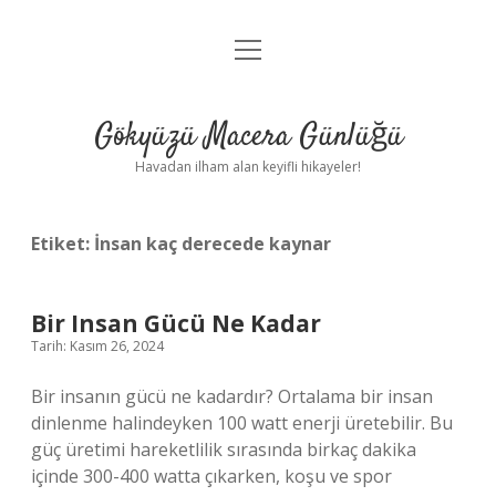
menüyü
Anasayfa
aç
Gizlilik Politikası
Gökyüzü Macera Günlüğü
Yasal Uyarı
Havadan ilham alan keyifli hikayeler!
Hakkımızda
Etiket:
İnsan kaç derecede kaynar
Bir Insan Gücü Ne Kadar
Tarih: Kasım 26, 2024
Bir insanın gücü ne kadardır? Ortalama bir insan
dinlenme halindeyken 100 watt enerji üretebilir. Bu
güç üretimi hareketlilik sırasında birkaç dakika
içinde 300-400 watta çıkarken, koşu ve spor