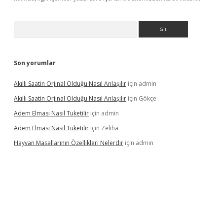
Arama
Son yorumlar
Akıllı Saatin Orjinal Olduğu Nasıl Anlaşılır
için
admin
Akıllı Saatin Orjinal Olduğu Nasıl Anlaşılır
için
Gökçe
Adem Elması Nasil Tuketilir
için
admin
Adem Elması Nasil Tuketilir
için
Zeliha
Hayvan Masallarının Özellikleri Nelerdir
için
admin
t twitter