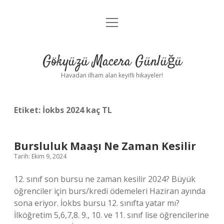
menüyü
Anasayfa
aç
Gizlilik Politikası
Gökyüzü Macera Günlüğü
Yasal Uyarı
Havadan ilham alan keyifli hikayeler!
Hakkımızda
Etiket:
İokbs 2024 kaç TL
Bursluluk Maaşı Ne Zaman Kesilir
Tarih: Ekim 9, 2024
12. sınıf son bursu ne zaman kesilir 2024? Büyük
öğrenciler için burs/kredi ödemeleri Haziran ayında
sona eriyor. İokbs bursu 12. sınıfta yatar mı?
İlköğretim 5,6,7,8. 9., 10. ve 11. sınıf lise öğrencilerine