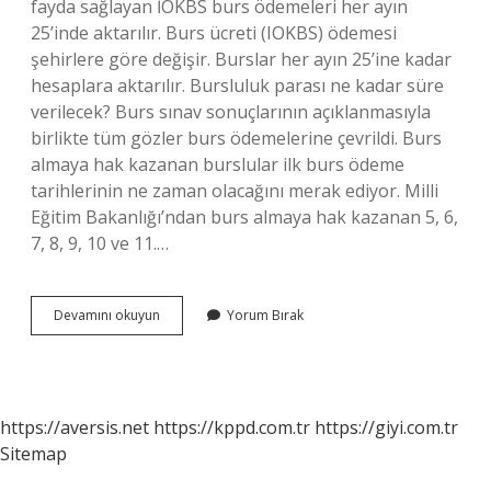
fayda sağlayan İOKBS burs ödemeleri her ayın
25’inde aktarılır. Burs ücreti (IOKBS) ödemesi
şehirlere göre değişir. Burslar her ayın 25’ine kadar
hesaplara aktarılır. Bursluluk parası ne kadar süre
verilecek? Burs sınav sonuçlarının açıklanmasıyla
birlikte tüm gözler burs ödemelerine çevrildi. Burs
almaya hak kazanan burslular ilk burs ödeme
tarihlerinin ne zaman olacağını merak ediyor. Milli
Eğitim Bakanlığı’ndan burs almaya hak kazanan 5, 6,
7, 8, 9, 10 ve 11.…
Bursluluk
Devamını okuyun
Yorum Bırak
Maaşı
Ne
Zaman
Kesilir
https://aversis.net
https://kppd.com.tr
https://giyi.com.tr
Sitemap