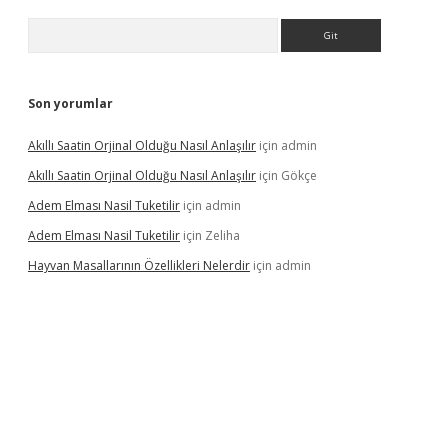
Arama
Son yorumlar
Akıllı Saatin Orjinal Olduğu Nasıl Anlaşılır
için
admin
Akıllı Saatin Orjinal Olduğu Nasıl Anlaşılır
için
Gökçe
Adem Elması Nasil Tuketilir
için
admin
Adem Elması Nasil Tuketilir
için
Zeliha
Hayvan Masallarının Özellikleri Nelerdir
için
admin
t twitter