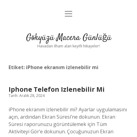
menüyü
Anasayfa
aç
Gizlilik Politikası
Gökyüzü Macera Günlüğü
Yasal Uyarı
Havadan ilham alan keyifli hikayeler!
Hakkımızda
Etiket:
iPhone ekranım izlenebilir mi
Iphone Telefon Izlenebilir Mi
Tarih: Aralık 28, 2024
iPhone ekranım izlenebilir mi? Ayarlar uygulamasını
açın, ardından Ekran Süresi’ne dokunun. Ekran
Süresi raporunuzu görüntülemek için Tüm
Aktiviteyi Gör’e dokunun. Çocuğunuzun Ekran