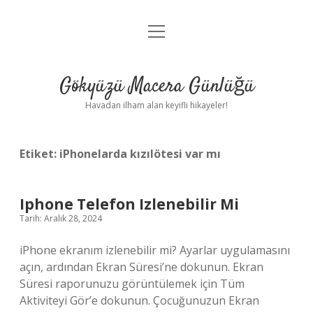
menüyü
Anasayfa
aç
Gizlilik Politikası
Gökyüzü Macera Günlüğü
Yasal Uyarı
Havadan ilham alan keyifli hikayeler!
Hakkımızda
Etiket:
iPhonelarda kızılötesi var mı
Iphone Telefon Izlenebilir Mi
Tarih: Aralık 28, 2024
iPhone ekranım izlenebilir mi? Ayarlar uygulamasını
açın, ardından Ekran Süresi’ne dokunun. Ekran
Süresi raporunuzu görüntülemek için Tüm
Aktiviteyi Gör’e dokunun. Çocuğunuzun Ekran