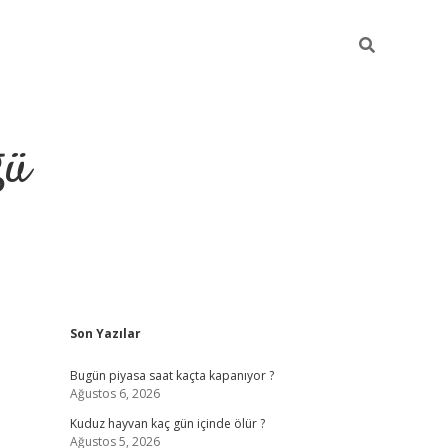
ğü
Sidebar
Son Yazılar
hiltonbet twitte
Bugün piyasa saat kaçta kapanıyor ?
Ağustos 6, 2026
Kuduz hayvan kaç gün içinde ölür ?
Ağustos 5, 2026