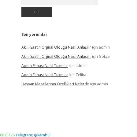
Son yorumlar
Akıllı Saatin Orjinal Olduğu Nasıl Anlaşılır
için
admin
Akıllı Saatin Orjinal Olduğu Nasıl Anlaşılır
için
Gökçe
Adem Elması Nasil Tuketilir
için
admin
Adem Elması Nasil Tuketilir
için
Zeliha
Hayvan Masallarının Özellikleri Nelerdir
için
admin
06 0 726
Telegram: @karabul