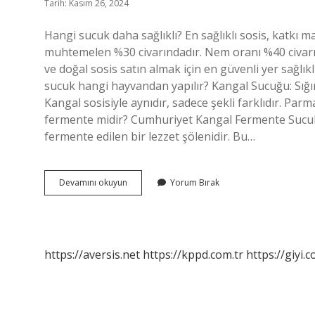
Tarih: Kasım 26, 2024
Hangi sucuk daha sağlıklı? En sağlıklı sosis, katkı ma
muhtemelen %30 civarındadır. Nem oranı %40 civarında
ve doğal sosis satın almak için en güvenli yer sağlık
sucuk hangi hayvandan yapılır? Kangal Sucuğu: Sığır 
Kangal sosisiyle aynıdır, sadece şekli farklıdır. Par
fermente midir? Cumhuriyet Kangal Fermente Sucuk
fermente edilen bir lezzet şölenidir. Bu…
Kangal
Devamını okuyun
Yorum Bırak
Sucuk
Farkı
Ne
https://aversis.net
https://kppd.com.tr
https://giyi.c