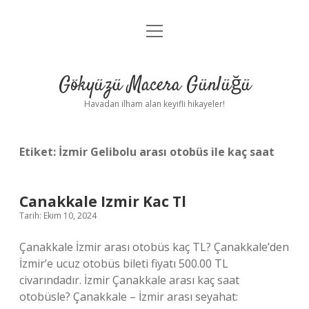
menüyü
Anasayfa
aç
Gizlilik Politikası
Gökyüzü Macera Günlüğü
Yasal Uyarı
Havadan ilham alan keyifli hikayeler!
Hakkımızda
Etiket:
İzmir Gelibolu arası otobüs ile kaç saat
Canakkale Izmir Kac Tl
Tarih: Ekim 10, 2024
Çanakkale İzmir arası otobüs kaç TL? Çanakkale’den
İzmir’e ucuz otobüs bileti fiyatı 500.00 TL
civarındadır. İzmir Çanakkale arası kaç saat
otobüsle? Çanakkale – İzmir arası seyahat: