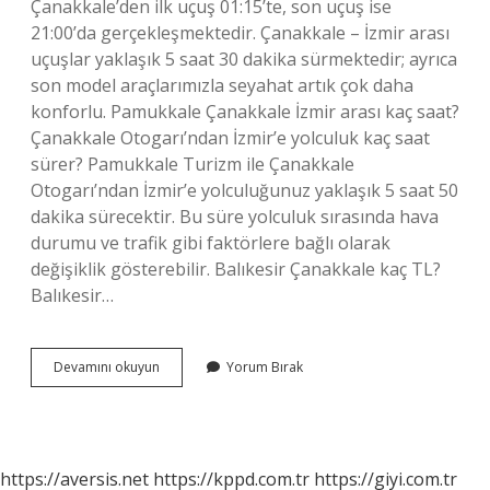
Çanakkale’den ilk uçuş 01:15’te, son uçuş ise
21:00’da gerçekleşmektedir. Çanakkale – İzmir arası
uçuşlar yaklaşık 5 saat 30 dakika sürmektedir; ayrıca
son model araçlarımızla seyahat artık çok daha
konforlu. Pamukkale Çanakkale İzmir arası kaç saat?
Çanakkale Otogarı’ndan İzmir’e yolculuk kaç saat
sürer? Pamukkale Turizm ile Çanakkale
Otogarı’ndan İzmir’e yolculuğunuz yaklaşık 5 saat 50
dakika sürecektir. Bu süre yolculuk sırasında hava
durumu ve trafik gibi faktörlere bağlı olarak
değişiklik gösterebilir. Balıkesir Çanakkale kaç TL?
Balıkesir…
Canakkale
Devamını okuyun
Yorum Bırak
Izmir
Kac
Tl
https://aversis.net
https://kppd.com.tr
https://giyi.com.tr