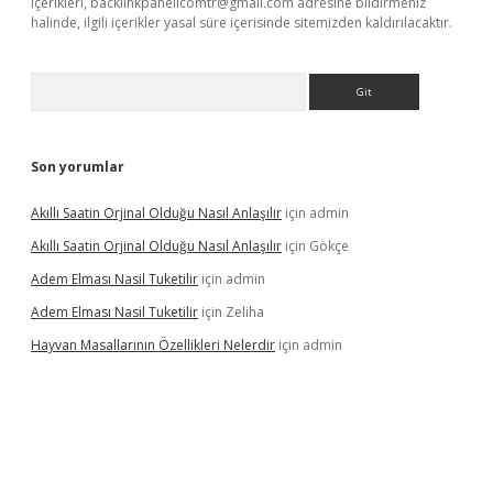
içerikleri,
backlinkpanelicomtr@gmail.com
adresine bildirmeniz
halinde, ilgili içerikler yasal süre içerisinde sitemizden kaldırılacaktır.
Arama
Son yorumlar
Akıllı Saatin Orjinal Olduğu Nasıl Anlaşılır
için
admin
Akıllı Saatin Orjinal Olduğu Nasıl Anlaşılır
için
Gökçe
Adem Elması Nasil Tuketilir
için
admin
Adem Elması Nasil Tuketilir
için
Zeliha
Hayvan Masallarının Özellikleri Nelerdir
için
admin