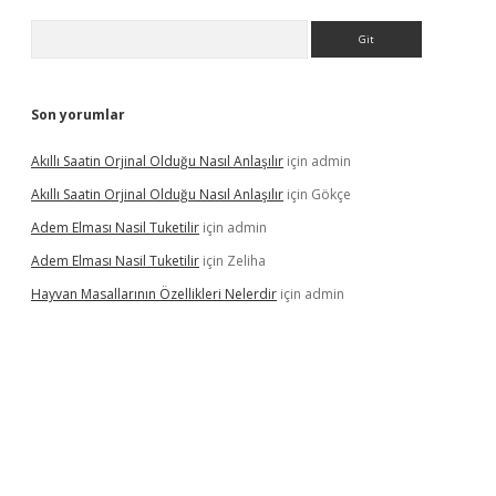
Arama
Son yorumlar
Akıllı Saatin Orjinal Olduğu Nasıl Anlaşılır
için
admin
Akıllı Saatin Orjinal Olduğu Nasıl Anlaşılır
için
Gökçe
Adem Elması Nasil Tuketilir
için
admin
Adem Elması Nasil Tuketilir
için
Zeliha
Hayvan Masallarının Özellikleri Nelerdir
için
admin
t twitter