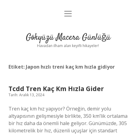
menüyü
Anasayfa
aç
Gizlilik Politikası
Gökyüzü Macera Günlüğü
Yasal Uyarı
Havadan ilham alan keyifli hikayeler!
Hakkımızda
Etiket:
Japon hızlı treni kaç km hızla gidiyor
Tcdd Tren Kaç Km Hızla Gider
Tarih: Aralık 13, 2024
Tren kaç km hız yapıyor? Örneğin, demir yolu
altyapısının gelişmesiyle birlikte, 350 km’lik ortalama
bir hız daha da önemli hale geliyor. Günümüzde, 305
kilometrelik bir hız, düzenli uçuşlar için standart