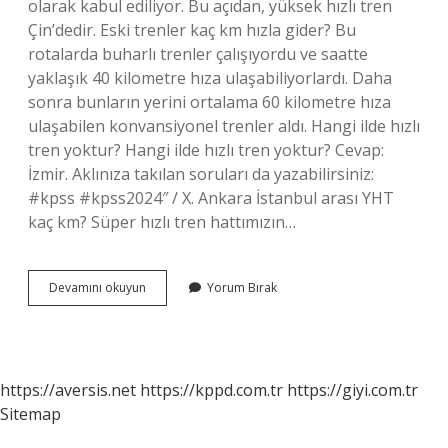
olarak kabul ediliyor. Bu açıdan, yüksek hızlı tren
Çin’dedir. Eski trenler kaç km hızla gider? Bu
rotalarda buharlı trenler çalışıyordu ve saatte
yaklaşık 40 kilometre hıza ulaşabiliyorlardı. Daha
sonra bunların yerini ortalama 60 kilometre hıza
ulaşabilen konvansiyonel trenler aldı. Hangi ilde hızlı
tren yoktur? Hangi ilde hızlı tren yoktur? Cevap:
İzmir. Aklınıza takılan soruları da yazabilirsiniz:
#kpss #kpss2024″ / X. Ankara İstanbul arası YHT
kaç km? Süper hızlı tren hattımızın…
Tcdd
Devamını okuyun
Yorum Bırak
Tren
Kaç
Km
Hızla
Gider
https://aversis.net
https://kppd.com.tr
https://giyi.com.tr
Sitemap