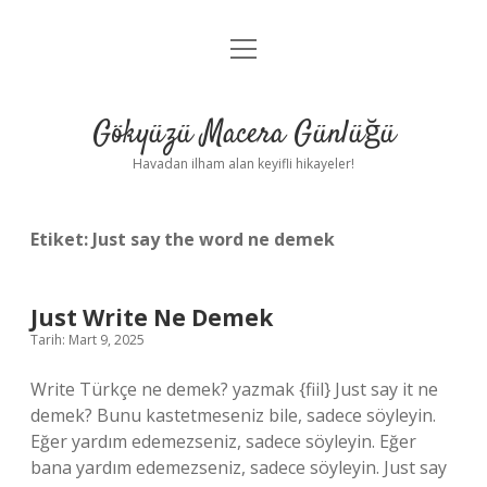
menüyü
Anasayfa
aç
Gizlilik Politikası
Gökyüzü Macera Günlüğü
Yasal Uyarı
Havadan ilham alan keyifli hikayeler!
Hakkımızda
Etiket:
Just say the word ne demek
Just Write Ne Demek
Tarih: Mart 9, 2025
Write Türkçe ne demek? yazmak {fiil} Just say it ne
demek? Bunu kastetmeseniz bile, sadece söyleyin.
Eğer yardım edemezseniz, sadece söyleyin. Eğer
bana yardım edemezseniz, sadece söyleyin. Just say