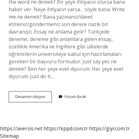
the word ne demek? Bir şeye ihtiyacın olursa bana
haber ver. Neye ihtiyacın varsa… söyle bana. Write
me ne demek? Bana yazmanız/davet
etmeniz/göndermeniz son derece nazik bir
davranıştı. Essay ne anlama gelir? Türkçede
deneme, deneme gibi anlamlara gelen essay,
özellikle Amerika ve İngiltere gibi ülkelerde
öğrencilerin üniversiteye kabul için hazırlamaları
gereken bir başvuru formudur. Just say yes ne
demek? Ben her şeye evet diyorum. Her şeye evet
diyorum. Just do it…
Just
Devamını okuyun
Yorum Bırak
Write
Ne
Demek
https://aversis.net
https://kppd.com.tr
https://giyi.com.tr
Sitemap