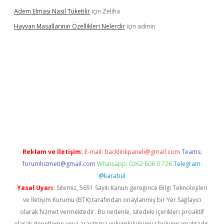
Adem Elması Nasil Tuketilir
için
Zeliha
Hayvan Masallarının Özellikleri Nelerdir
için
admin
 twitter
Reklam ve İletişim:
E-mail:
backlinkpaneli@gmail.com
Teams:
forumhizmeti@gmail.com
Whatsapp: 0262 606 0 726
Telegram:
@karabul
Yasal Uyarı:
Sitemiz, 5651 Sayılı Kanun gereğince Bilgi Teknolojileri
ve İletişim Kurumu (BTK) tarafından onaylanmış bir Yer Sağlayıcı
olarak hizmet vermektedir. Bu nedenle, sitedeki içerikleri proaktif
olarak denetleme veya araştırma yükümlülüğümüz bulunmamaktadır.