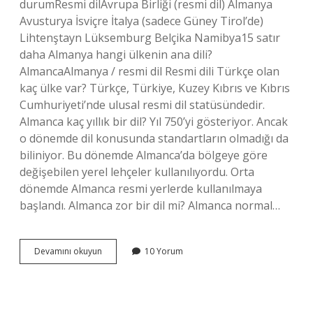
durumResmi dilAvrupa Birliği (resmi dil) Almanya
Avusturya İsviçre İtalya (sadece Güney Tirol’de)
Lihtenştayn Lüksemburg Belçika Namibya15 satır
daha Almanya hangi ülkenin ana dili?
AlmancaAlmanya / resmi dil Resmi dili Türkçe olan
kaç ülke var? Türkçe, Türkiye, Kuzey Kıbrıs ve Kıbrıs
Cumhuriyeti’nde ulusal resmi dil statüsündedir.
Almanca kaç yıllık bir dil? Yıl 750’yi gösteriyor. Ancak
o dönemde dil konusunda standartların olmadığı da
biliniyor. Bu dönemde Almanca’da bölgeye göre
değişebilen yerel lehçeler kullanılıyordu. Orta
dönemde Almanca resmi yerlerde kullanılmaya
başlandı. Almanca zor bir dil mi? Almanca normal…
Resmi
Devamını okuyun
10 Yorum
Dili
Almanca
Olan
Kaç