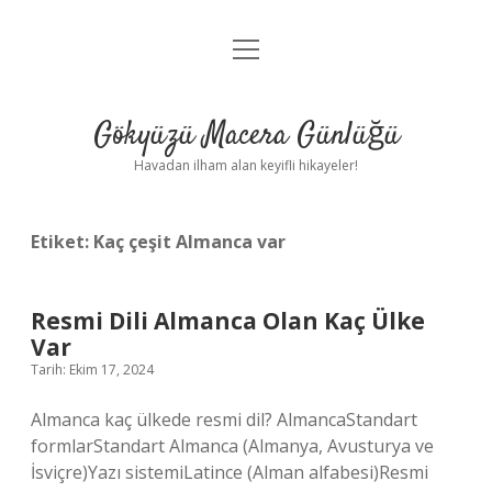
menüyü
Anasayfa
aç
Gizlilik Politikası
Gökyüzü Macera Günlüğü
Yasal Uyarı
Havadan ilham alan keyifli hikayeler!
Hakkımızda
Etiket:
Kaç çeşit Almanca var
Resmi Dili Almanca Olan Kaç Ülke
Var
Tarih: Ekim 17, 2024
Almanca kaç ülkede resmi dil? AlmancaStandart
formlarStandart Almanca (Almanya, Avusturya ve
İsviçre)Yazı sistemiLatince (Alman alfabesi)Resmi