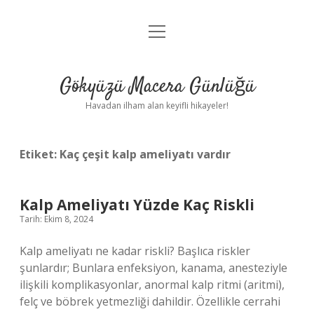
menüyü
Anasayfa
aç
Gizlilik Politikası
Gökyüzü Macera Günlüğü
Yasal Uyarı
Havadan ilham alan keyifli hikayeler!
Hakkımızda
Etiket:
Kaç çeşit kalp ameliyatı vardır
Kalp Ameliyatı Yüzde Kaç Riskli
Tarih: Ekim 8, 2024
Kalp ameliyatı ne kadar riskli? Başlıca riskler
şunlardır; Bunlara enfeksiyon, kanama, anesteziyle
ilişkili komplikasyonlar, anormal kalp ritmi (aritmi),
felç ve böbrek yetmezliği dahildir. Özellikle cerrahi