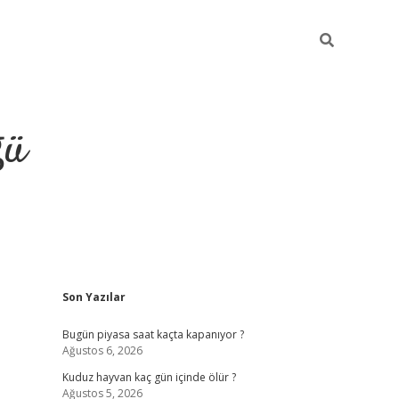
ğü
Sidebar
Son Yazılar
hiltonbet twitter
Bugün piyasa saat kaçta kapanıyor ?
Ağustos 6, 2026
Kuduz hayvan kaç gün içinde ölür ?
Ağustos 5, 2026