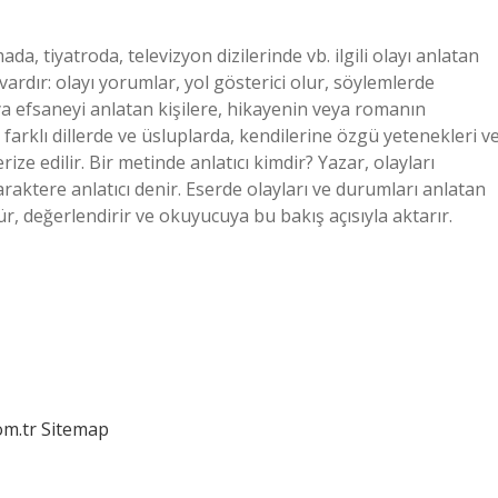
da, tiyatroda, televizyon dizilerinde vb. ilgili olayı anlatan
ri vardır: olayı yorumlar, yol gösterici olur, söylemlerde
ya efsaneyi anlatan kişilere, hikayenin veya romanın
e farklı dillerde ve üsluplarda, kendilerine özgü yetenekleri v
rize edilir. Bir metinde anlatıcı kimdir? Yazar, olayları
raktere anlatıcı denir. Eserde olayları ve durumları anlatan
görür, değerlendirir ve okuyucuya bu bakış açısıyla aktarır.
om.tr
Sitemap