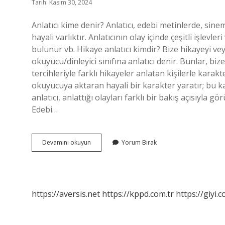
Tarih: Kasım 30, 2024
Anlatıcı kime denir? Anlatıcı, edebi metinlerde, sinema
hayali varlıktır. Anlatıcının olay içinde çeşitli işlevle
bulunur vb. Hikaye anlatıcı kimdir? Bize hikayeyi ve
okuyucu/dinleyici sınıfına anlatıcı denir. Bunlar, biz
tercihleriyle farklı hikayeler anlatan kişilerle karakte
okuyucuya aktaran hayali bir karakter yaratır; bu ka
anlatıcı, anlattığı olayları farklı bir bakış açısıyla 
Edebi…
Senaryoda
Devamını okuyun
Yorum Bırak
Anlatıcı
Kimdir
https://aversis.net
https://kppd.com.tr
https://giyi.c