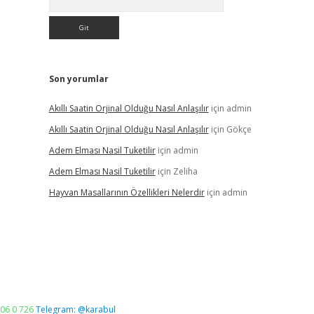
Son yorumlar
Akıllı Saatin Orjinal Olduğu Nasıl Anlaşılır
için
admin
Akıllı Saatin Orjinal Olduğu Nasıl Anlaşılır
için
Gökçe
Adem Elması Nasil Tuketilir
için
admin
Adem Elması Nasil Tuketilir
için
Zeliha
Hayvan Masallarının Özellikleri Nelerdir
için
admin
06 0 726
Telegram: @karabul