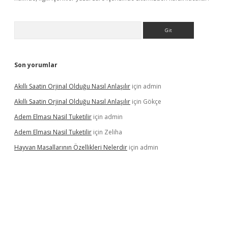
Arama
Son yorumlar
Akıllı Saatin Orjinal Olduğu Nasıl Anlaşılır
için
admin
Akıllı Saatin Orjinal Olduğu Nasıl Anlaşılır
için
Gökçe
Adem Elması Nasil Tuketilir
için
admin
Adem Elması Nasil Tuketilir
için
Zeliha
Hayvan Masallarının Özellikleri Nelerdir
için
admin
t twitter