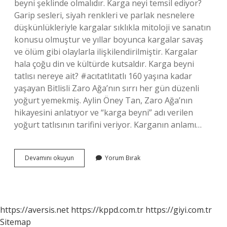
beyni şeklinde olmalıdır. Karga neyi temsil ediyor?
Garip sesleri, siyah renkleri ve parlak nesnelere
düşkünlükleriyle kargalar sıklıkla mitoloji ve sanatın
konusu olmuştur ve yıllar boyunca kargalar savaş
ve ölüm gibi olaylarla ilişkilendirilmiştir. Kargalar
hala çoğu din ve kültürde kutsaldır. Karga beyni
tatlısı nereye ait? #acıtatlıtatlı 160 yaşına kadar
yaşayan Bitlisli Zaro Ağa’nın sırrı her gün düzenli
yoğurt yemekmiş. Aylin Öney Tan, Zaro Ağa’nın
hikayesini anlatıyor ve “karga beyni” adı verilen
yoğurt tatlısının tarifini veriyor. Karganın anlamı…
Karga
Devamını okuyun
Yorum Bırak
Beyni
Ne
Demek
https://aversis.net
https://kppd.com.tr
https://giyi.com.tr
Sitemap