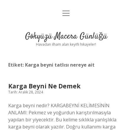
menüyü
Anasayfa
aç
Gizlilik Politikası
Gökyüzü Macera Günlüğü
Yasal Uyarı
Havadan ilham alan keyifli hikayeler!
Hakkımızda
Etiket:
Karga beyni tatlısı nereye ait
Karga Beyni Ne Demek
Tarih: Aralık 28, 2024
Karga beyni nedir? KARGABEYNİ KELİMESİNİN
ANLAMI: Pekmez ve yoğurdun karıştırılmasıyla
yapılan bir yiyecektir. Bu kelime sıklıkla yanlışlıkla
karga beyni olarak yazılır. Doğru kullanımı karga