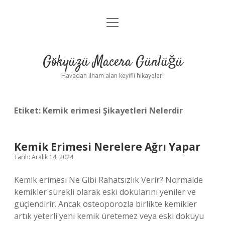
menüyü
Anasayfa
aç
Gizlilik Politikası
Gökyüzü Macera Günlüğü
Yasal Uyarı
Havadan ilham alan keyifli hikayeler!
Hakkımızda
Etiket:
Kemik erimesi Şikayetleri Nelerdir
Kemik Erimesi Nerelere Ağrı Yapar
Tarih: Aralık 14, 2024
Kemik erimesi Ne Gibi Rahatsızlık Verir? Normalde
kemikler sürekli olarak eski dokularını yeniler ve
güçlendirir. Ancak osteoporozla birlikte kemikler
artık yeterli yeni kemik üretemez veya eski dokuyu