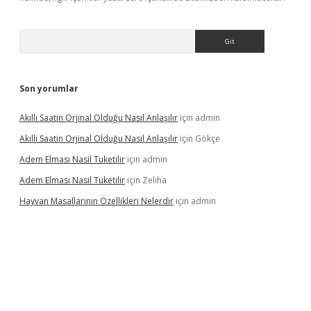
Arama
Son yorumlar
Akıllı Saatin Orjinal Olduğu Nasıl Anlaşılır
için
admin
Akıllı Saatin Orjinal Olduğu Nasıl Anlaşılır
için
Gökçe
Adem Elması Nasil Tuketilir
için
admin
Adem Elması Nasil Tuketilir
için
Zeliha
Hayvan Masallarının Özellikleri Nelerdir
için
admin
t twitter