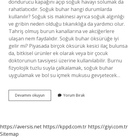
dondurucu kapağını açıp soğuk havayı solumak da
rahatlatıcıdır. Soğuk buhar hangi durumlarda
kullanılır? Soğuk sis makinesi ayrıca soğuk algınlığı
ve gribin neden olduğu tıkanıklığa da yardımcı olur.
Tahriş olmuş burun kanallarına ve akciğerlere
ulaşan nem faydalıdır. Soğuk buhar öksürüğe iyi
gelir mi? Piyasada birçok öksürük kesici ilaç bulunsa
da, bitkisel ürünler ek olarak veya bir çocuk
doktorunun tavsiyesi üzerine kullanılabilir. Burnu
fizyolojik tuzlu suyla çalkalamak, soğuk buhar
uygulamak ve bol su içmek mukusu gevşetecek…
Soğuk
Devamını okuyun
Yorum Bırak
Buhar
Nasıl
Çalışır
https://aversis.net
https://kppd.com.tr
https://giyi.com.tr
Sitemap