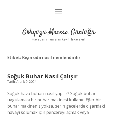
menüyü
Anasayfa
aç
Gizlilik Politikası
Gökyüzü Macera Günlüğü
Yasal Uyarı
Havadan ilham alan keyifli hikayeler!
Hakkımızda
Etiket:
Kışın oda nasıl nemlendirilir
Soğuk Buhar Nasıl Çalışır
Tarih: Aralık 9, 2024
Soğuk hava buharı nasıl yapılır? Soğuk buhar
uygulaması bir buhar makinesi kullanır. Eğer bir
buhar makineniz yoksa, serin gecelerde dışarıdaki
havayı solumak için pencereyi açmak veya