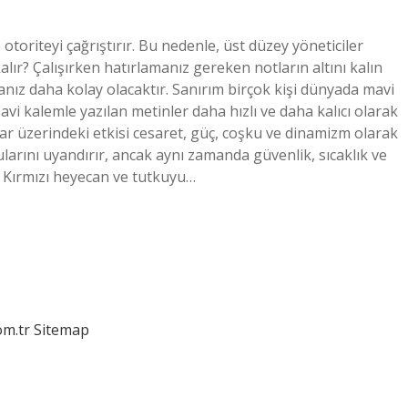
oriteyi çağrıştırır. Bu nedenle, üst düzey yöneticiler
alır? Çalışırken hatırlamanız gereken notların altını kalın
anız daha kolay olacaktır. Sanırım birçok kişi dünyada mavi
vi kalemle yazılan metinler daha hızlı ve daha kalıcı olarak
nlar üzerindeki etkisi cesaret, güç, coşku ve dinamizm olarak
larını uyandırır, ancak aynı zamanda güvenlik, sıcaklık ve
r? Kırmızı heyecan ve tutkuyu…
om.tr
Sitemap