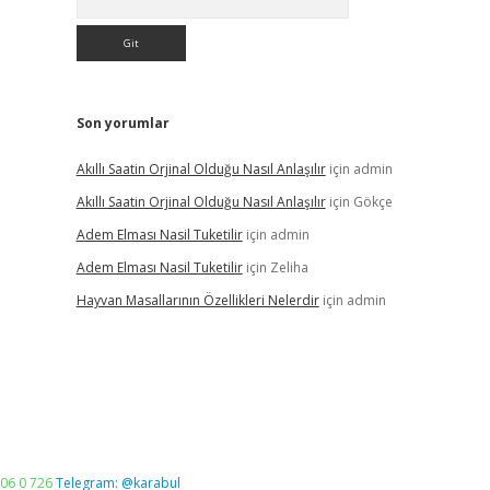
Son yorumlar
Akıllı Saatin Orjinal Olduğu Nasıl Anlaşılır
için
admin
Akıllı Saatin Orjinal Olduğu Nasıl Anlaşılır
için
Gökçe
Adem Elması Nasil Tuketilir
için
admin
Adem Elması Nasil Tuketilir
için
Zeliha
Hayvan Masallarının Özellikleri Nelerdir
için
admin
06 0 726
Telegram: @karabul