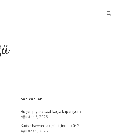
ğü
Sidebar
Son Yazılar
hiltonbet twitte
Bugün piyasa saat kaçta kapanıyor ?
Ağustos 6, 2026
Kuduz hayvan kaç gün içinde ölür ?
Ağustos 5, 2026