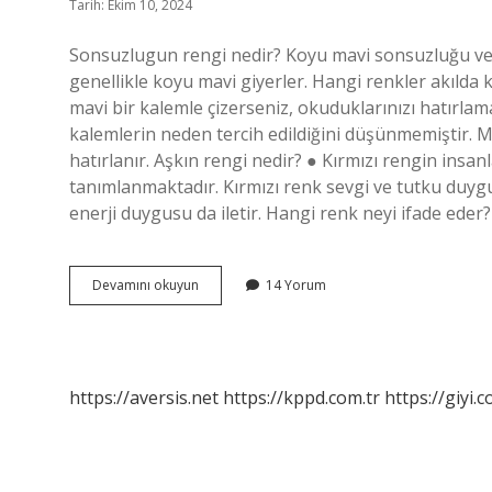
Tarih: Ekim 10, 2024
Sonsuzlugun rengi nedir? Koyu mavi sonsuzluğu ve ot
genellikle koyu mavi giyerler. Hangi renkler akılda k
mavi bir kalemle çizerseniz, okuduklarınızı hatırlam
kalemlerin neden tercih edildiğini düşünmemiştir. Ma
hatırlanır. Aşkın rengi nedir? ● Kırmızı rengin insa
tanımlanmaktadır. Kırmızı renk sevgi ve tutku duygu
enerji duygusu da iletir. Hangi renk neyi ifade ede
Sonsuzluğun
Devamını okuyun
14 Yorum
Rengi
Hangi
Renk
https://aversis.net
https://kppd.com.tr
https://giyi.c