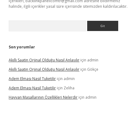
içerikleri,
backlinkpanelicomtr@gmail.com
adresine bildirmeniz
halinde, ilgili içerikler yasal süre içerisinde sitemizden kaldırılacaktır.
Arama
Son yorumlar
Akıllı Saatin Orjinal Olduğu Nasıl Anlaşılır
için
admin
Akıllı Saatin Orjinal Olduğu Nasıl Anlaşılır
için
Gökçe
Adem Elması Nasil Tuketilir
için
admin
Adem Elması Nasil Tuketilir
için
Zeliha
Hayvan Masallarının Özellikleri Nelerdir
için
admin