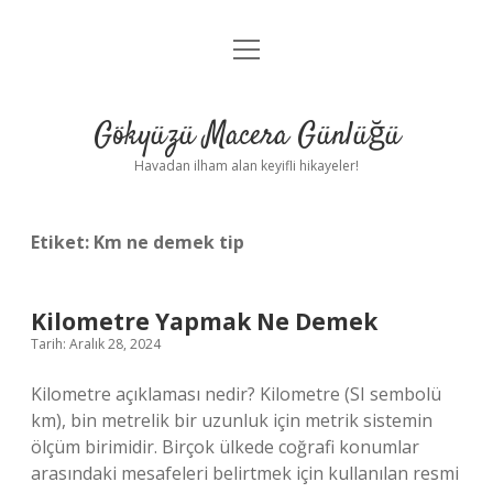
menüyü
Anasayfa
aç
Gizlilik Politikası
Gökyüzü Macera Günlüğü
Yasal Uyarı
Havadan ilham alan keyifli hikayeler!
Hakkımızda
Etiket:
Km ne demek tip
Kilometre Yapmak Ne Demek
Tarih: Aralık 28, 2024
Kilometre açıklaması nedir? Kilometre (SI sembolü
km), bin metrelik bir uzunluk için metrik sistemin
ölçüm birimidir. Birçok ülkede coğrafi konumlar
arasındaki mesafeleri belirtmek için kullanılan resmi