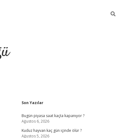
ğü
Sidebar
Son Yazılar
hiltonbet twitter
Bugün piyasa saat kaçta kapanıyor ?
Ağustos 6, 2026
Kuduz hayvan kaç gün içinde ölür ?
Ağustos 5, 2026