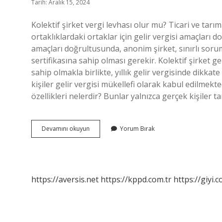
Tarih: Aralık 15, 2024
Kolektif şirket vergi levhası olur mu? Ticari ve tarım
ortaklıklardaki ortaklar için gelir vergisi amaçları d
amaçları doğrultusunda, anonim şirket, sınırlı soruml
sertifikasına sahip olması gerekir. Kolektif şirket ger
sahip olmakla birlikte, yıllık gelir vergisinde dikk
kişiler gelir vergisi mükellefi olarak kabul edilmekted
özellikleri nelerdir? Bunlar yalnızca gerçek kişiler t
Kollektif
Devamını okuyun
Yorum Bırak
Şirketin
Vergi
Numarası
Olur
Mu
https://aversis.net
https://kppd.com.tr
https://giyi.c