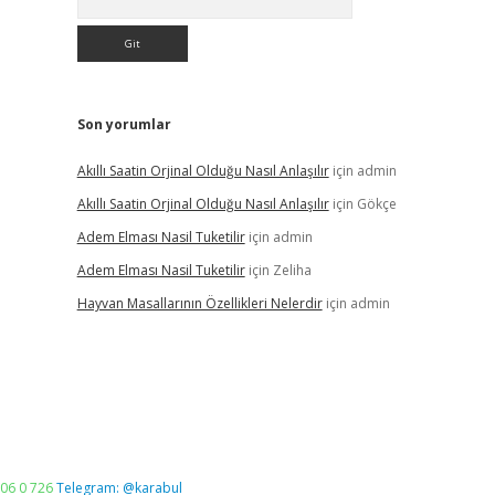
Son yorumlar
Akıllı Saatin Orjinal Olduğu Nasıl Anlaşılır
için
admin
Akıllı Saatin Orjinal Olduğu Nasıl Anlaşılır
için
Gökçe
Adem Elması Nasil Tuketilir
için
admin
Adem Elması Nasil Tuketilir
için
Zeliha
Hayvan Masallarının Özellikleri Nelerdir
için
admin
06 0 726
Telegram: @karabul