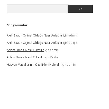
Arama
Son yorumlar
Akıllı Saatin Orjinal Olduğu Nasıl Anlaşılır
için
admin
Akıllı Saatin Orjinal Olduğu Nasıl Anlaşılır
için
Gökçe
Adem Elması Nasil Tuketilir
için
admin
Adem Elması Nasil Tuketilir
için
Zeliha
Hayvan Masallarının Özellikleri Nelerdir
için
admin
t twitter