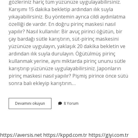
gözleriniz hariç tüm yüzünüze uygulayabilirsiniz.
Karışımı 15 dakika bekletip ardından ılık suyla
yıkayabilirsiniz. Bu yöntemin ayrıca cildi aydınlatma
özelliği de vardır. En doğru pirinç maskesi nasıl
yapılır? Nasıl kullanılır: Bir avuç pirinci öğütün, bir
çay bardağı sütle karıştırın, süt-pirinç maskesini
yüzünüze uygulayın, yaklaşık 20 dakika bekletin ve
ardından ılık suyla durulayın. Öğütülmüş pirinç
kullanmak yerine, aynı miktarda pirinç ununu sütle
karıştırıp yüzünüze uygulayabilirsiniz. Japonların
pirinç maskesi nasıl yapılır? Pişmiş pirince önce sütü
sonra balı ekleyip karıştırın.…
Pirinçle
Devamını okuyun
8 Yorum
Yüz
Beyazlatma
Nasıl
Yapılır
https://aversis.net
https://kppd.com.tr
https://giyi.com.tr