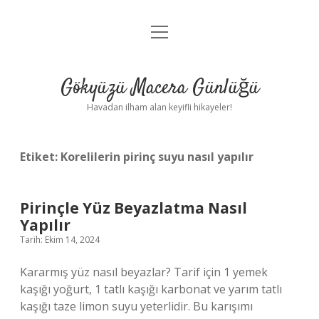
menüyü
Anasayfa
aç
Gizlilik Politikası
Gökyüzü Macera Günlüğü
Yasal Uyarı
Havadan ilham alan keyifli hikayeler!
Hakkımızda
Etiket:
Korelilerin pirinç suyu nasıl yapılır
Pirinçle Yüz Beyazlatma Nasıl
Yapılır
Tarih: Ekim 14, 2024
Kararmış yüz nasıl beyazlar? Tarif için 1 yemek
kaşığı yoğurt, 1 tatlı kaşığı karbonat ve yarım tatlı
kaşığı taze limon suyu yeterlidir. Bu karışımı