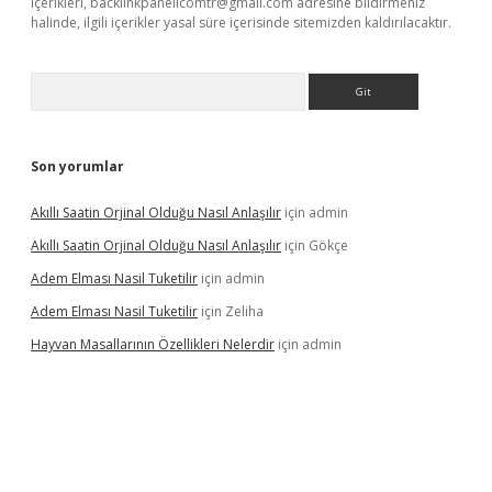
içerikleri,
backlinkpanelicomtr@gmail.com
adresine bildirmeniz
halinde, ilgili içerikler yasal süre içerisinde sitemizden kaldırılacaktır.
Arama
Son yorumlar
Akıllı Saatin Orjinal Olduğu Nasıl Anlaşılır
için
admin
Akıllı Saatin Orjinal Olduğu Nasıl Anlaşılır
için
Gökçe
Adem Elması Nasil Tuketilir
için
admin
Adem Elması Nasil Tuketilir
için
Zeliha
Hayvan Masallarının Özellikleri Nelerdir
için
admin