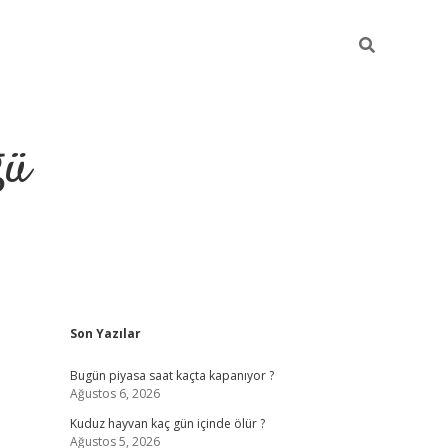
ğü
Sidebar
Son Yazılar
hiltonbet twitter
Bugün piyasa saat kaçta kapanıyor ?
Ağustos 6, 2026
Kuduz hayvan kaç gün içinde ölür ?
Ağustos 5, 2026