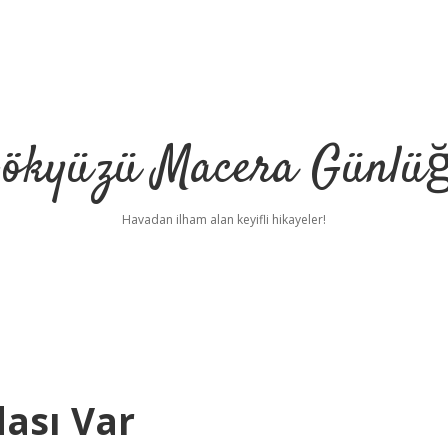
ökyüzü Macera Günlü
Havadan ilham alan keyifli hikayeler!
dası Var