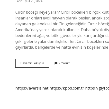
Tarih: Eylül 21, 2024
Cırcır böceği neye yarar? Cırcır böcekleri birçok kült
insanlar onları evcil hayvan olarak besler, ancak spor
dayanan geleneksel bir Çin geleneğidir. Cırcır böce
Amerika’da yiyecek olarak kullanılır. Daha büyük dişil
bedenlerini ağaç ve bitki gövdeleriyle karıştırdığında ı
çekirgelerle yakından ilişkilidirler. Cırcır böcekler
çayırlarda, bahçelerde ve hatta evinizin köşelerinde g
Cırcır
Devamını okuyun
2 Yorum
Böceği
Ne
Faydası
Var
https://aversis.net
https://kppd.com.tr
https://giyi.c