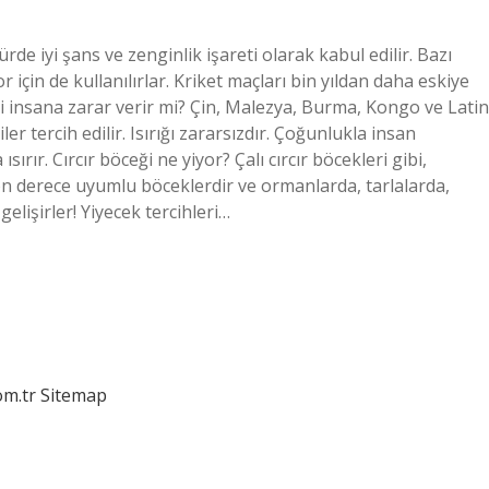
ürde iyi şans ve zenginlik işareti olarak kabul edilir. Bazı
 için de kullanılırlar. Kriket maçları bin yıldan daha eskiye
ği insana zarar verir mi? Çin, Malezya, Burma, Kongo ve Latin
er tercih edilir. Isırığı zararsızdır. Çoğunlukla insan
sırır. Cırcır böceği ne yiyor? Çalı cırcır böcekleri gibi,
i son derece uyumlu böceklerdir ve ormanlarda, tarlalarda,
elişirler! Yiyecek tercihleri…
om.tr
Sitemap