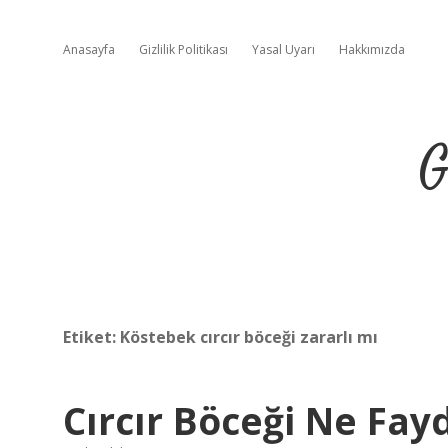
Anasayfa
Gizlilik Politikası
Yasal Uyarı
Hakkımızda
G
Etiket:
Köstebek cırcır böceği zararlı mı
Cırcır Böceği Ne Fay