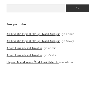
Arama
Son yorumlar
Akıllı Saatin Orjinal Olduğu Nasıl Anlaşılır
için
admin
Akıllı Saatin Orjinal Olduğu Nasıl Anlaşılır
için
Gökçe
Adem Elması Nasil Tuketilir
için
admin
Adem Elması Nasil Tuketilir
için
Zeliha
Hayvan Masallarının Özellikleri Nelerdir
için
admin
et twitter