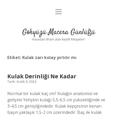
menüyü
Anasayfa
aç
Gizlilik Politikası
Gökyüzü Macera Günlüğü
Yasal Uyarı
Havadan ilham alan keyifli hikayeler!
Hakkımızda
Etiket:
Kulak zarı kolay yırtılır mı
Kulak Derinliği Ne Kadar
Tarih: Aralık 9, 2024
Normal bir kulak kaç cm? Kulağın anatomisi ve
gelişimi Yetişkin kulağı 5,5-6,5 cm yüksekliğinde ve
3-4,5 cm genişliğindedir. Kulak kepçesinin kenarı
başın yaklaşık 1,5-2 cm üzerindedir. Baş ile kulak