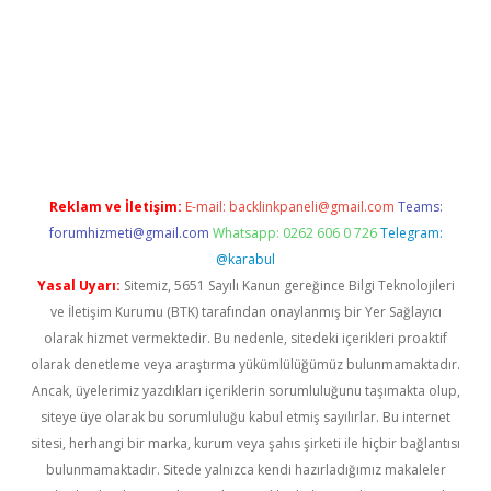
et twitter
Reklam ve İletişim:
E-mail:
backlinkpaneli@gmail.com
Teams:
forumhizmeti@gmail.com
Whatsapp: 0262 606 0 726
Telegram:
@karabul
Yasal Uyarı:
Sitemiz, 5651 Sayılı Kanun gereğince Bilgi Teknolojileri
ve İletişim Kurumu (BTK) tarafından onaylanmış bir Yer Sağlayıcı
olarak hizmet vermektedir. Bu nedenle, sitedeki içerikleri proaktif
olarak denetleme veya araştırma yükümlülüğümüz bulunmamaktadır.
Ancak, üyelerimiz yazdıkları içeriklerin sorumluluğunu taşımakta olup,
siteye üye olarak bu sorumluluğu kabul etmiş sayılırlar. Bu internet
sitesi, herhangi bir marka, kurum veya şahıs şirketi ile hiçbir bağlantısı
bulunmamaktadır. Sitede yalnızca kendi hazırladığımız makaleler