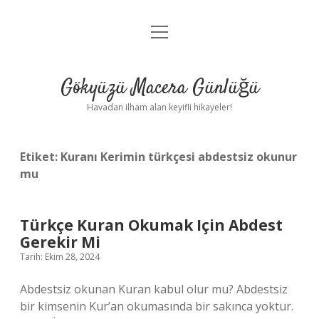
menüyü
Anasayfa
aç
Gizlilik Politikası
Gökyüzü Macera Günlüğü
Yasal Uyarı
Havadan ilham alan keyifli hikayeler!
Hakkımızda
Etiket:
Kuranı Kerimin türkçesi abdestsiz okunur
mu
Türkçe Kuran Okumak Için Abdest
Gerekir Mi
Tarih: Ekim 28, 2024
Abdestsiz okunan Kuran kabul olur mu? Abdestsiz
bir kimsenin Kur’an okumasında bir sakınca yoktur.