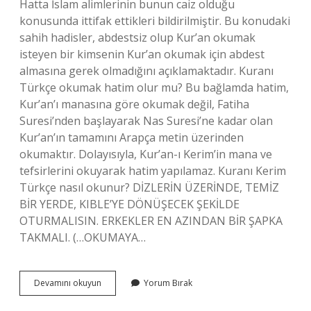
Hatta İslam alimlerinin bunun caiz olduğu
konusunda ittifak ettikleri bildirilmiştir. Bu konudaki
sahih hadisler, abdestsiz olup Kur’an okumak
isteyen bir kimsenin Kur’an okumak için abdest
almasına gerek olmadığını açıklamaktadır. Kuranı
Türkçe okumak hatim olur mu? Bu bağlamda hatim,
Kur’an’ı manasına göre okumak değil, Fatiha
Suresi’nden başlayarak Nas Suresi’ne kadar olan
Kur’an’ın tamamını Arapça metin üzerinden
okumaktır. Dolayısıyla, Kur’an-ı Kerim’in mana ve
tefsirlerini okuyarak hatim yapılamaz. Kuranı Kerim
Türkçe nasıl okunur? DİZLERİN ÜZERİNDE, TEMİZ
BİR YERDE, KIBLE’YE DÖNÜŞECEK ŞEKİLDE
OTURMALISIN. ERKEKLER EN AZINDAN BİR ŞAPKA
TAKMALI. (…OKUMAYA…
Türkçe
Devamını okuyun
Yorum Bırak
Kuran
Okumak