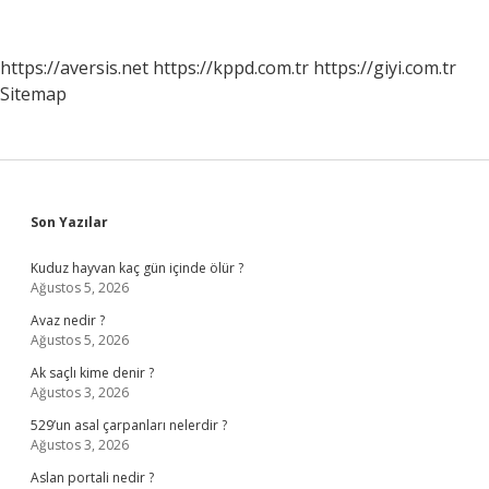
Için
Abdest
Gerekir
https://aversis.net
https://kppd.com.tr
https://giyi.com.tr
Mi
Sitemap
Sidebar
Son Yazılar
Kuduz hayvan kaç gün içinde ölür ?
Ağustos 5, 2026
Avaz nedir ?
Ağustos 5, 2026
Ak saçlı kime denir ?
Ağustos 3, 2026
529’un asal çarpanları nelerdir ?
Ağustos 3, 2026
Aslan portali nedir ?