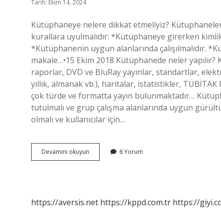
Tarih: Ekim 14, 2024
Kütüphaneye nelere dikkat etmeliyiz? Kütüphaneler
kurallara uyulmalıdır: *Kütüphaneye girerken kimlik 
*Kütüphanenin uygun alanlarında çalışılmalıdır. *K
makale…•15 Ekim 2018 Kütüphanede neler yapılır? Kita
raporlar, DVD ve BluRay yayınlar, standartlar, elekt
yıllık, almanak vb.), haritalar, istatistikler, TÜBİT
çok türde ve formatta yayın bulunmaktadır… Kütüpha
tutulmalı ve grup çalışma alanlarında uygun gürültü
olmalı ve kullanıcılar için…
Kütüphane
Devamını okuyun
6 Yorum
Kuralları
Nelerdir
https://aversis.net
https://kppd.com.tr
https://giyi.c