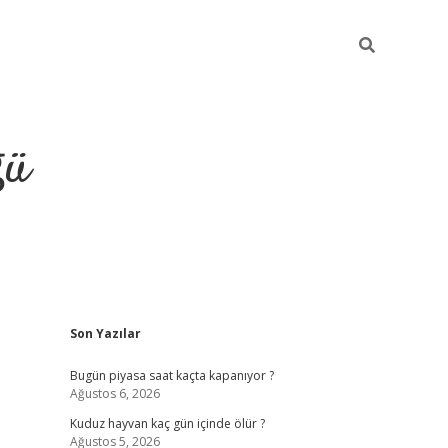
ğü
Sidebar
Son Yazılar
hiltonbet twitter
Bugün piyasa saat kaçta kapanıyor ?
Ağustos 6, 2026
Kuduz hayvan kaç gün içinde ölür ?
Ağustos 5, 2026