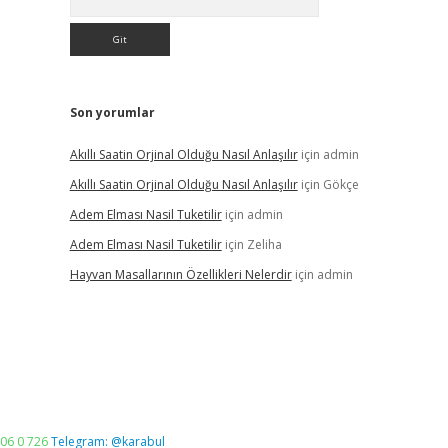
Son yorumlar
Akıllı Saatin Orjinal Olduğu Nasıl Anlaşılır
için
admin
Akıllı Saatin Orjinal Olduğu Nasıl Anlaşılır
için
Gökçe
Adem Elması Nasil Tuketilir
için
admin
Adem Elması Nasil Tuketilir
için
Zeliha
Hayvan Masallarının Özellikleri Nelerdir
için
admin
06 0 726
Telegram: @karabul