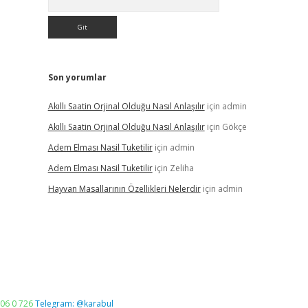
Son yorumlar
Akıllı Saatin Orjinal Olduğu Nasıl Anlaşılır
için
admin
Akıllı Saatin Orjinal Olduğu Nasıl Anlaşılır
için
Gökçe
Adem Elması Nasil Tuketilir
için
admin
Adem Elması Nasil Tuketilir
için
Zeliha
Hayvan Masallarının Özellikleri Nelerdir
için
admin
06 0 726
Telegram: @karabul