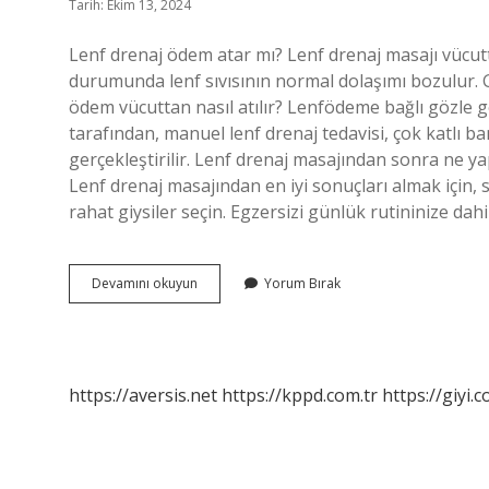
Tarih: Ekim 13, 2024
Lenf drenaj ödem atar mı? Lenf drenaj masajı vücut
durumunda lenf sıvısının normal dolaşımı bozulur. G5
ödem vücuttan nasıl atılır? Lenfödeme bağlı gözle görü
tarafından, manuel lenf drenaj tedavisi, çok katlı ba
gerçekleştirilir. Lenf drenaj masajından sonra ne ya
Lenf drenaj masajından en iyi sonuçları almak için, 
rahat giysiler seçin. Egzersizi günlük rutininize dahi
Lenf
Devamını okuyun
Yorum Bırak
Drenaj
Ödemi
Nasıl
Atar
https://aversis.net
https://kppd.com.tr
https://giyi.c