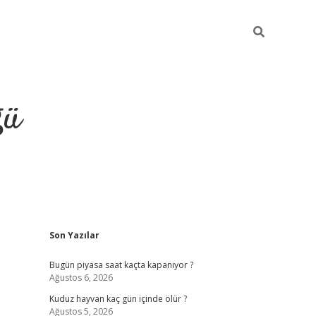
ğü
Sidebar
Son Yazılar
hiltonbet twitter
Bugün piyasa saat kaçta kapanıyor ?
Ağustos 6, 2026
Kuduz hayvan kaç gün içinde ölür ?
Ağustos 5, 2026