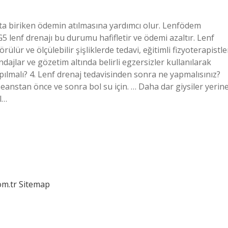
ta biriken ödemin atılmasına yardımcı olur. Lenfödem
 lenf drenajı bu durumu hafifletir ve ödemi azaltır. Lenf
lür ve ölçülebilir şişliklerde tedavi, eğitimli fizyoterapistle
ndajlar ve gözetim altında belirli egzersizler kullanılarak
pılmalı? 4. Lenf drenaj tedavisinden sonra ne yapmalısınız?
seanstan önce ve sonra bol su için. … Daha dar giysiler yerin
l…
om.tr
Sitemap