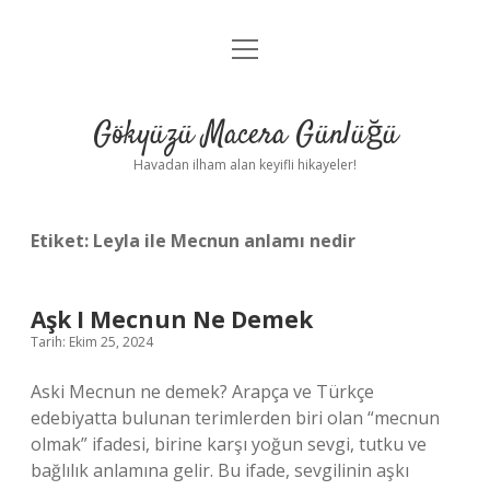
menüyü
Anasayfa
aç
Gizlilik Politikası
Gökyüzü Macera Günlüğü
Yasal Uyarı
Havadan ilham alan keyifli hikayeler!
Hakkımızda
Etiket:
Leyla ile Mecnun anlamı nedir
Aşk I Mecnun Ne Demek
Tarih: Ekim 25, 2024
Aski Mecnun ne demek? Arapça ve Türkçe
edebiyatta bulunan terimlerden biri olan “mecnun
olmak” ifadesi, birine karşı yoğun sevgi, tutku ve
bağlılık anlamına gelir. Bu ifade, sevgilinin aşkı