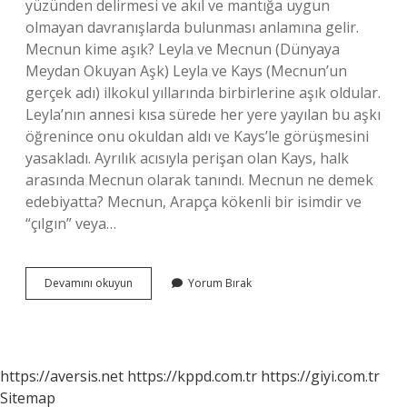
yüzünden delirmesi ve akıl ve mantığa uygun
olmayan davranışlarda bulunması anlamına gelir.
Mecnun kime aşık? Leyla ve Mecnun (Dünyaya
Meydan Okuyan Aşk) Leyla ve Kays (Mecnun’un
gerçek adı) ilkokul yıllarında birbirlerine aşık oldular.
Leyla’nın annesi kısa sürede her yere yayılan bu aşkı
öğrenince onu okuldan aldı ve Kays’le görüşmesini
yasakladı. Ayrılık acısıyla perişan olan Kays, halk
arasında Mecnun olarak tanındı. Mecnun ne demek
edebiyatta? Mecnun, Arapça kökenli bir isimdir ve
“çılgın” veya…
Aşk
Devamını okuyun
Yorum Bırak
I
Mecnun
Ne
Demek
https://aversis.net
https://kppd.com.tr
https://giyi.com.tr
Sitemap