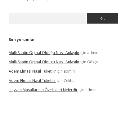
Arama
Son yorumlar
Akıllı Saatin Orjinal Olduğu Nasıl Anlaşılır
için
admin
Akıllı Saatin Orjinal Olduğu Nasıl Anlaşılır
için
Gökçe
Adem Elması Nasil Tuketilir
için
admin
Adem Elması Nasil Tuketilir
için
Zeliha
Hayvan Masallarının Özellikleri Nelerdir
için
admin
t twitter