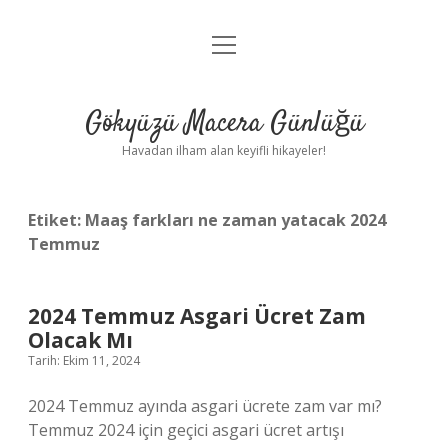
menüyü
Anasayfa
aç
Gizlilik Politikası
Gökyüzü Macera Günlüğü
Yasal Uyarı
Havadan ilham alan keyifli hikayeler!
Hakkımızda
Etiket:
Maaş farkları ne zaman yatacak 2024
Temmuz
2024 Temmuz Asgari Ücret Zam
Olacak Mı
Tarih: Ekim 11, 2024
2024 Temmuz ayında asgari ücrete zam var mı?
Temmuz 2024 için geçici asgari ücret artışı