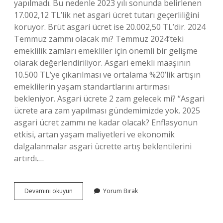
yapılmadı. Bu nedenle 2023 yılı sonunda belirlenen
17.002,12 TL’lik net asgari ücret tutarı geçerliliğini
koruyor. Brüt asgari ücret ise 20.002,50 TL’dir. 2024
Temmuz zammı olacak mı? Temmuz 2024’teki
emeklilik zamları emekliler için önemli bir gelişme
olarak değerlendiriliyor. Asgari emekli maaşının
10.500 TL’ye çıkarılması ve ortalama %20’lik artışın
emeklilerin yaşam standartlarını artırması
bekleniyor. Asgari ücrete 2 zam gelecek mi? “Asgari
ücrete ara zam yapılması gündemimizde yok. 2025
asgari ücret zammı ne kadar olacak? Enflasyonun
etkisi, artan yaşam maliyetleri ve ekonomik
dalgalanmalar asgari ücrette artış beklentilerini
artırdı.…
2024
Devamını okuyun
Yorum Bırak
Temmuz
Asgari
Ücret