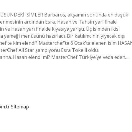
RTLÜSÜNDEKİ İSİMLER Barbaros, akşamın sonunda en düşük
lenmesinin ardından Esra, Hasan ve Tahsin yarı finale
n ve Hasan yarı finalde kıyasıya yarıştı. Üç isimden ikisi
ala yemeği menüsünü hazırladı. Bir katılımcının yiyecek dışı
Chef’te kim elendi? Masterchef’te 6 Ocak’ta elenen isim HASA
erChef All Star şampiyonu Esra Tokelli oldu.
na. Hasan elendi mi? MasterChef Türkiye’ye veda eden…
om.tr
Sitemap