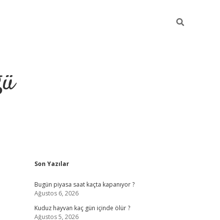
ğü
Sidebar
Son Yazılar
hiltonbet twitter
Bugün piyasa saat kaçta kapanıyor ?
Ağustos 6, 2026
Kuduz hayvan kaç gün içinde ölür ?
Ağustos 5, 2026