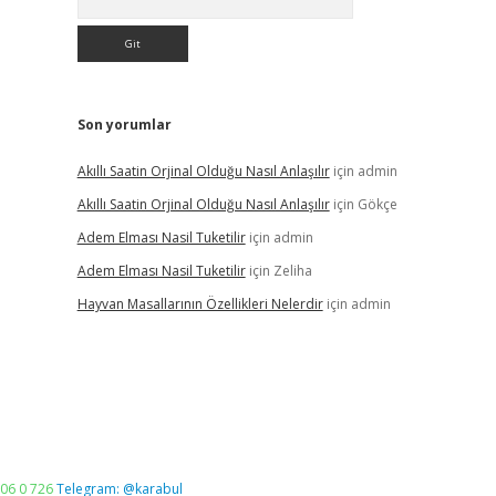
Son yorumlar
Akıllı Saatin Orjinal Olduğu Nasıl Anlaşılır
için
admin
Akıllı Saatin Orjinal Olduğu Nasıl Anlaşılır
için
Gökçe
Adem Elması Nasil Tuketilir
için
admin
Adem Elması Nasil Tuketilir
için
Zeliha
Hayvan Masallarının Özellikleri Nelerdir
için
admin
06 0 726
Telegram: @karabul