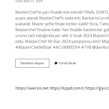
Tarih: Ekim 11, 2024
MasterChef’te yarı finalde kim elendi? FİNAL DÖ
puanı alarak MasterChef’e veda etti. Barbaros’un e
yükseldi. Mastır şefte finale kimler kaldı? Esra, Tahsi
Masterchef finaline kaldı. Yarı finalde katılımcılar g
ürünü tatlı tabağında yer aldı. 6 Ocak 2024 Master
oldu. MasterChef All Star 2024 şampiyonu kim? Mast
#MasterChefAllStar #ACUNMEDYA #TV8 @danilozan
Masterchef
Devamını okuyun
Yorum Bırak
Yarı
Finale
Kim
Kaldı
https://aversis.net
https://kppd.com.tr
https://giyi.c