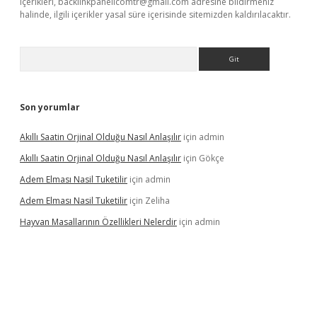
içerikleri,
backlinkpanelicomtr@gmail.com
adresine bildirmeniz
halinde, ilgili içerikler yasal süre içerisinde sitemizden kaldırılacaktır.
Arama
Son yorumlar
Akıllı Saatin Orjinal Olduğu Nasıl Anlaşılır
için
admin
Akıllı Saatin Orjinal Olduğu Nasıl Anlaşılır
için
Gökçe
Adem Elması Nasil Tuketilir
için
admin
Adem Elması Nasil Tuketilir
için
Zeliha
Hayvan Masallarının Özellikleri Nelerdir
için
admin