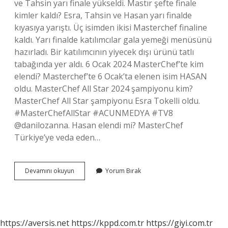
ve Tahsin yarı finale yükseldi. Mastır şefte finale
kimler kaldı? Esra, Tahsin ve Hasan yarı finalde
kıyasıya yarıştı. Üç isimden ikisi Masterchef finaline
kaldı. Yarı finalde katılımcılar gala yemeği menüsünü
hazırladı. Bir katılımcının yiyecek dışı ürünü tatlı
tabağında yer aldı. 6 Ocak 2024 MasterChef’te kim
elendi? Masterchef’te 6 Ocak’ta elenen isim HASAN
oldu. MasterChef All Star 2024 şampiyonu kim?
MasterChef All Star şampiyonu Esra Tokelli oldu.
#MasterChefAllStar #ACUNMEDYA #TV8
@danilozanna. Hasan elendi mi? MasterChef
Türkiye’ye veda eden…
Masterchef
Devamını okuyun
Yorum Bırak
Yarı
Finale
Kim
Kaldı
https://aversis.net
https://kppd.com.tr
https://giyi.com.tr