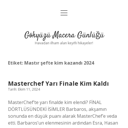
menüyü
Anasayfa
aç
Gizlilik Politikası
Gökyüzü Macera Günlüğü
Yasal Uyarı
Havadan ilham alan keyifli hikayeler!
Hakkımızda
Etiket:
Mastır şefte kim kazandı 2024
Masterchef Yarı Finale Kim Kaldı
Tarih: Ekim 11, 2024
MasterChef’te yarı finalde kim elendi? FİNAL
DÖRTLÜSÜNDEKİ İSİMLER Barbaros, akşamın
sonunda en düşük puanı alarak MasterChef’e veda
etti. Barbaros’un elenmesinin ardından Esra, Hasan