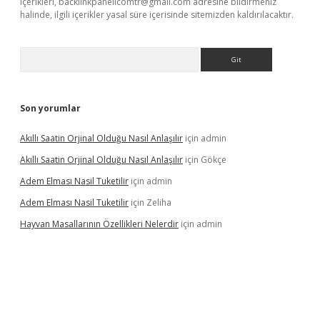
içerikleri,
backlinkpanelicomtr@gmail.com
adresine bildirmeniz
halinde, ilgili içerikler yasal süre içerisinde sitemizden kaldırılacaktır.
Arama
Son yorumlar
Akıllı Saatin Orjinal Olduğu Nasıl Anlaşılır
için
admin
Akıllı Saatin Orjinal Olduğu Nasıl Anlaşılır
için
Gökçe
Adem Elması Nasil Tuketilir
için
admin
Adem Elması Nasil Tuketilir
için
Zeliha
Hayvan Masallarının Özellikleri Nelerdir
için
admin