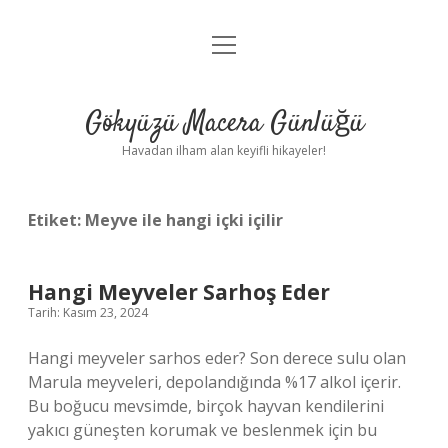
menüyü
Anasayfa
aç
Gizlilik Politikası
Gökyüzü Macera Günlüğü
Yasal Uyarı
Havadan ilham alan keyifli hikayeler!
Hakkımızda
Etiket:
Meyve ile hangi içki içilir
Hangi Meyveler Sarhoş Eder
Tarih: Kasım 23, 2024
Hangi meyveler sarhos eder? Son derece sulu olan
Marula meyveleri, depolandığında %17 alkol içerir.
Bu boğucu mevsimde, birçok hayvan kendilerini
yakıcı güneşten korumak ve beslenmek için bu