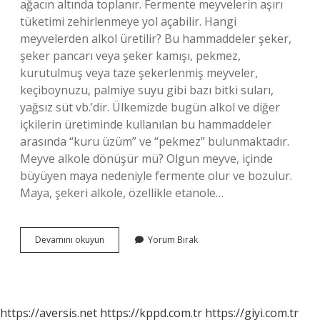
ağacın altında toplanır. Fermente meyvelerin aşırı
tüketimi zehirlenmeye yol açabilir. Hangi
meyvelerden alkol üretilir? Bu hammaddeler şeker,
şeker pancarı veya şeker kamışı, pekmez,
kurutulmuş veya taze şekerlenmiş meyveler,
keçiboynuzu, palmiye suyu gibi bazı bitki suları,
yağsız süt vb.’dir. Ülkemizde bugün alkol ve diğer
içkilerin üretiminde kullanılan bu hammaddeler
arasında “kuru üzüm” ve “pekmez” bulunmaktadır.
Meyve alkole dönüşür mü? Olgun meyve, içinde
büyüyen maya nedeniyle fermente olur ve bozulur.
Maya, şekeri alkole, özellikle etanole…
Hangi
Devamını okuyun
Yorum Bırak
Meyveler
Sarhoş
Eder
https://aversis.net
https://kppd.com.tr
https://giyi.com.tr