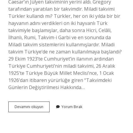
Caesar’ın Jülyen takviminin yerini aldı. Gregory
tarafından yaratılan bir takvimdir. Miladi takvimi
Türkler kullandı mı? Türkler, her on iki yılda bir bir
hayvanın adını verdikleri on iki hayvanlı Türk
takvimiyle başlamışlar, daha sonra Hicri, Celâli,
İlhanlı, Rumi, Takvim-i Garbi ve en sonunda da
Miladi takvim sistemlerini kullanmışlardır. Miladi
takvim Türkiye’de ne zaman kullanılmaya başlandı?
29 Ekim 1923’te Cumhuriyet’in ilanının ardından
Türkiye Cumhuriyeti’nin miladi takvimi, 26 Aralık
1925’te Türkiye Büyük Millet Meclisi’nce, 1 Ocak
1926’dan itibaren yürürlüğe giren “Takvimdeki
Günlerin Değiştirilmesi Hakkında…
Miladi
Devamını okuyun
Yorum Bırak
Takvimi
Hangi
Türk
Devleti