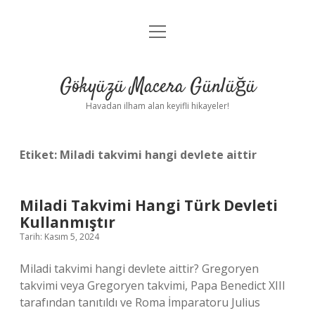
menüyü
Anasayfa
aç
Gizlilik Politikası
Gökyüzü Macera Günlüğü
Yasal Uyarı
Havadan ilham alan keyifli hikayeler!
Hakkımızda
Etiket:
Miladi takvimi hangi devlete aittir
Miladi Takvimi Hangi Türk Devleti
Kullanmıştır
Tarih: Kasım 5, 2024
Miladi takvimi hangi devlete aittir? Gregoryen
takvimi veya Gregoryen takvimi, Papa Benedict XIII
tarafından tanıtıldı ve Roma İmparatoru Julius