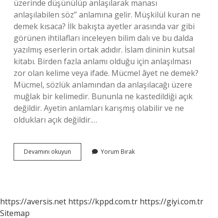
üzerinde düşünülüp anlaşılarak manası
anlaşılabilen söz” anlamına gelir. Müşkilül kuran ne
demek kısaca? İlk bakışta ayetler arasında var gibi
görünen ihtilafları inceleyen bilim dalı ve bu dalda
yazılmış eserlerin ortak adıdır. İslam dininin kutsal
kitabı. Birden fazla anlamı olduğu için anlaşılması
zor olan kelime veya ifade. Mücmel âyet ne demek?
Mücmel, sözlük anlamından da anlaşılacağı üzere
muğlak bir kelimedir. Bununla ne kastedildiği açık
değildir. Ayetin anlamları karışmış olabilir ve ne
oldukları açık değildir.…
Müşkil
Devamını okuyun
Yorum Bırak
Âyet
Ne
Demek
https://aversis.net
https://kppd.com.tr
https://giyi.com.tr
Sitemap