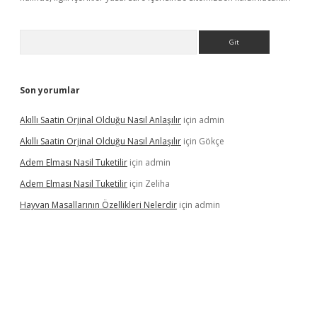
Arama
Son yorumlar
Akıllı Saatin Orjinal Olduğu Nasıl Anlaşılır
için
admin
Akıllı Saatin Orjinal Olduğu Nasıl Anlaşılır
için
Gökçe
Adem Elması Nasil Tuketilir
için
admin
Adem Elması Nasil Tuketilir
için
Zeliha
Hayvan Masallarının Özellikleri Nelerdir
için
admin
t twitter