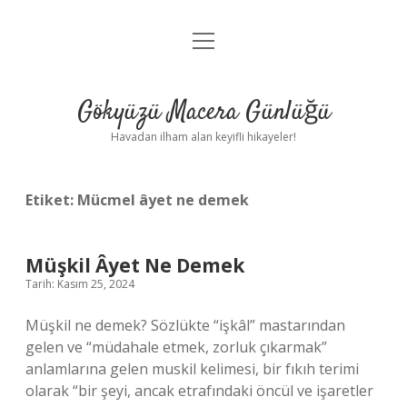
menüyü
Anasayfa
aç
Gizlilik Politikası
Gökyüzü Macera Günlüğü
Yasal Uyarı
Havadan ilham alan keyifli hikayeler!
Hakkımızda
Etiket:
Mücmel âyet ne demek
Müşkil Âyet Ne Demek
Tarih: Kasım 25, 2024
Müşkil ne demek? Sözlükte “işkâl” mastarından
gelen ve “müdahale etmek, zorluk çıkarmak”
anlamlarına gelen muskil kelimesi, bir fıkıh terimi
olarak “bir şeyi, ancak etrafındaki öncül ve işaretler