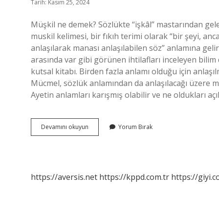
Tarih: Kasım 25, 2024
Müşkil ne demek? Sözlükte “işkâl” mastarından gel
muskil kelimesi, bir fıkıh terimi olarak “bir şeyi, a
anlaşılarak manası anlaşılabilen söz” anlamına gelir
arasında var gibi görünen ihtilafları inceleyen bilim 
kutsal kitabı. Birden fazla anlamı olduğu için anlaş
Mücmel, sözlük anlamından da anlaşılacağı üzere muğ
Ayetin anlamları karışmış olabilir ve ne oldukları açı
Müşkil
Devamını okuyun
Yorum Bırak
Âyet
Ne
Demek
https://aversis.net
https://kppd.com.tr
https://giyi.c