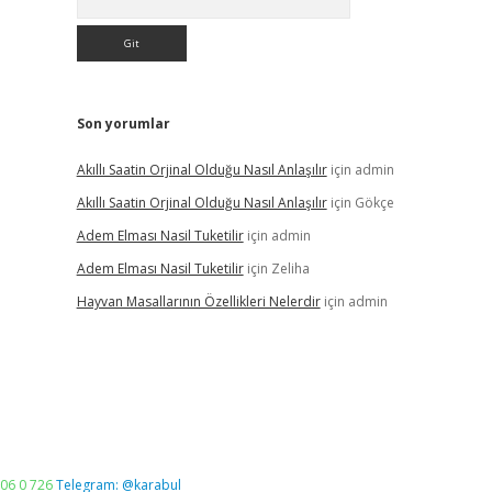
Son yorumlar
Akıllı Saatin Orjinal Olduğu Nasıl Anlaşılır
için
admin
Akıllı Saatin Orjinal Olduğu Nasıl Anlaşılır
için
Gökçe
Adem Elması Nasil Tuketilir
için
admin
Adem Elması Nasil Tuketilir
için
Zeliha
Hayvan Masallarının Özellikleri Nelerdir
için
admin
06 0 726
Telegram: @karabul