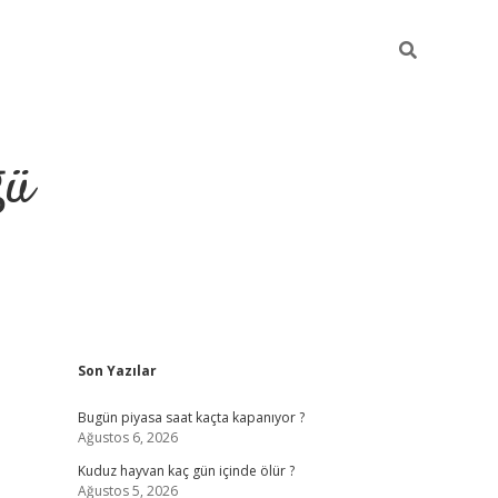
ğü
Sidebar
Son Yazılar
hiltonbet twitter
Bugün piyasa saat kaçta kapanıyor ?
Ağustos 6, 2026
Kuduz hayvan kaç gün içinde ölür ?
Ağustos 5, 2026