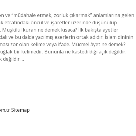
en ve “müdahale etmek, zorluk çıkarmak” anlamlarına gelen
ncak etrafındaki öncül ve işaretler üzerinde düşünülüp
. Müşkilül kuran ne demek kısaca? İlk bakışta ayetler
dalı ve bu dalda yazılmış eserlerin ortak adıdır. İslam dininin
ılması zor olan kelime veya ifade. Mücmel âyet ne demek?
lak bir kelimedir. Bununla ne kastedildiği açık değildir.
k değildir.…
om.tr
Sitemap