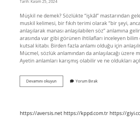
Tarih: Kasım 25, 2024
Müşkil ne demek? Sözlükte “işkâl” mastarından gel
muskil kelimesi, bir fıkıh terimi olarak “bir şeyi, a
anlaşılarak manası anlaşılabilen söz” anlamına gelir
arasında var gibi görünen ihtilafları inceleyen bilim 
kutsal kitabı. Birden fazla anlamı olduğu için anlaş
Mücmel, sözlük anlamından da anlaşılacağı üzere muğ
Ayetin anlamları karışmış olabilir ve ne oldukları açı
Müşkil
Devamını okuyun
Yorum Bırak
Âyet
Ne
Demek
https://aversis.net
https://kppd.com.tr
https://giyi.c