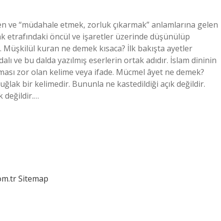
en ve “müdahale etmek, zorluk çıkarmak” anlamlarına gelen
ncak etrafındaki öncül ve işaretler üzerinde düşünülüp
. Müşkilül kuran ne demek kısaca? İlk bakışta ayetler
dalı ve bu dalda yazılmış eserlerin ortak adıdır. İslam dininin
ılması zor olan kelime veya ifade. Mücmel âyet ne demek?
lak bir kelimedir. Bununla ne kastedildiği açık değildir.
k değildir.…
om.tr
Sitemap