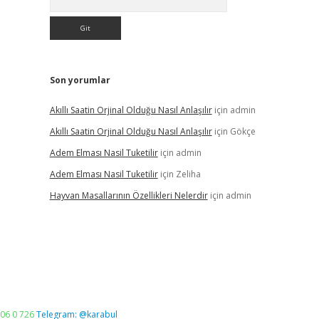
Son yorumlar
Akıllı Saatin Orjinal Olduğu Nasıl Anlaşılır
için
admin
Akıllı Saatin Orjinal Olduğu Nasıl Anlaşılır
için
Gökçe
Adem Elması Nasil Tuketilir
için
admin
Adem Elması Nasil Tuketilir
için
Zeliha
Hayvan Masallarının Özellikleri Nelerdir
için
admin
06 0 726
Telegram: @karabul