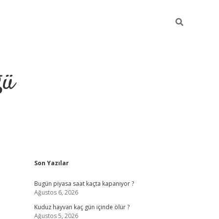
ğü
Sidebar
Son Yazılar
hiltonbet twitter
Bugün piyasa saat kaçta kapanıyor ?
Ağustos 6, 2026
Kuduz hayvan kaç gün içinde ölür ?
Ağustos 5, 2026