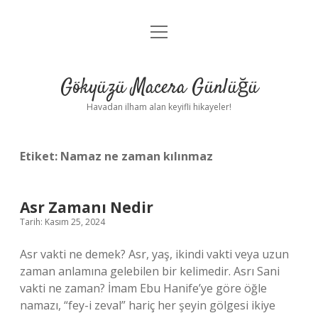
menüyü
Anasayfa
aç
Gizlilik Politikası
Gökyüzü Macera Günlüğü
Yasal Uyarı
Havadan ilham alan keyifli hikayeler!
Hakkımızda
Etiket:
Namaz ne zaman kılınmaz
Asr Zamanı Nedir
Tarih: Kasım 25, 2024
Asr vakti ne demek? Asr, yaş, ikindi vakti veya uzun
zaman anlamına gelebilen bir kelimedir. Asrı Sani
vakti ne zaman? İmam Ebu Hanife’ye göre öğle
namazı, “fey-i zeval” hariç her şeyin gölgesi ikiye