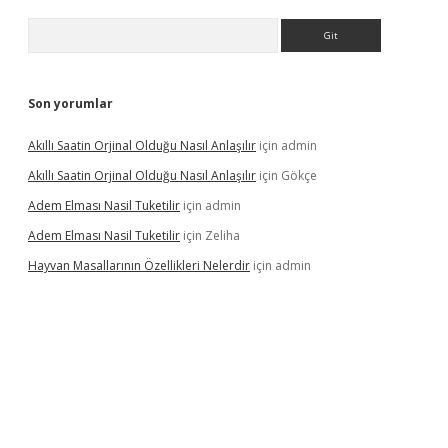
Arama
Son yorumlar
Akıllı Saatin Orjinal Olduğu Nasıl Anlaşılır
için
admin
Akıllı Saatin Orjinal Olduğu Nasıl Anlaşılır
için
Gökçe
Adem Elması Nasil Tuketilir
için
admin
Adem Elması Nasil Tuketilir
için
Zeliha
Hayvan Masallarının Özellikleri Nelerdir
için
admin
et twitter