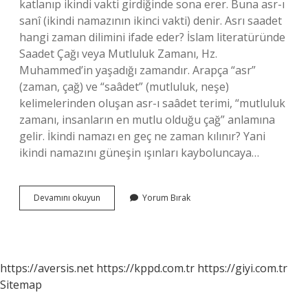
katlanıp ikindi vakti girdiğinde sona erer. Buna asr-ı
sanî (ikindi namazının ikinci vakti) denir. Asrı saadet
hangi zaman dilimini ifade eder? İslam literatüründe
Saadet Çağı veya Mutluluk Zamanı, Hz.
Muhammed’in yaşadığı zamandır. Arapça “asr”
(zaman, çağ) ve “saâdet” (mutluluk, neşe)
kelimelerinden oluşan asr-ı saâdet terimi, “mutluluk
zamanı, insanların en mutlu olduğu çağ” anlamına
gelir. İkindi namazı en geç ne zaman kılınır? Yani
ikindi namazını güneşin ışınları kayboluncaya…
Asr
Devamını okuyun
Yorum Bırak
Zamanı
Nedir
https://aversis.net
https://kppd.com.tr
https://giyi.com.tr
Sitemap