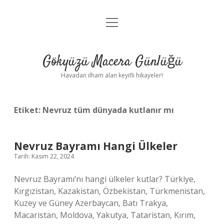
menüyü
Anasayfa
aç
Gizlilik Politikası
Gökyüzü Macera Günlüğü
Yasal Uyarı
Havadan ilham alan keyifli hikayeler!
Hakkımızda
Etiket:
Nevruz tüm dünyada kutlanır mı
Nevruz Bayramı Hangi Ülkeler
Tarih: Kasım 22, 2024
Nevruz Bayramı’nı hangi ülkeler kutlar? Türkiye,
Kırgızistan, Kazakistan, Özbekistan, Türkmenistan,
Kuzey ve Güney Azerbaycan, Batı Trakya,
Macaristan, Moldova, Yakutya, Tataristan, Kırım,