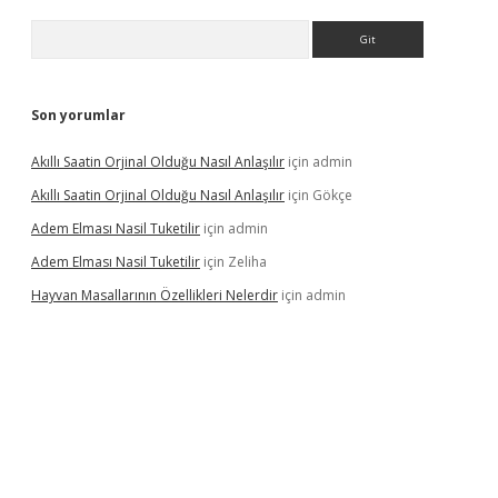
Arama
Son yorumlar
Akıllı Saatin Orjinal Olduğu Nasıl Anlaşılır
için
admin
Akıllı Saatin Orjinal Olduğu Nasıl Anlaşılır
için
Gökçe
Adem Elması Nasil Tuketilir
için
admin
Adem Elması Nasil Tuketilir
için
Zeliha
Hayvan Masallarının Özellikleri Nelerdir
için
admin
et twitter