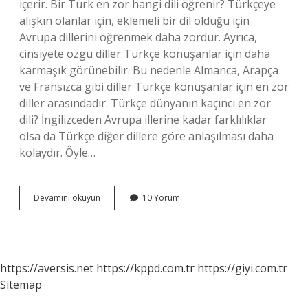
içerir. Bir Türk en zor hangi dili öğrenir? Türkçeye
alışkın olanlar için, eklemeli bir dil olduğu için
Avrupa dillerini öğrenmek daha zordur. Ayrıca,
cinsiyete özgü diller Türkçe konuşanlar için daha
karmaşık görünebilir. Bu nedenle Almanca, Arapça
ve Fransızca gibi diller Türkçe konuşanlar için en zor
diller arasındadır. Türkçe dünyanın kaçıncı en zor
dili? İngilizceden Avrupa illerine kadar farklılıklar
olsa da Türkçe diğer dillere göre anlaşılması daha
kolaydır. Öyle…
Öğrenmesi
Devamını okuyun
10 Yorum
En
Zor
Dil
Hangisi
https://aversis.net
https://kppd.com.tr
https://giyi.com.tr
Sitemap