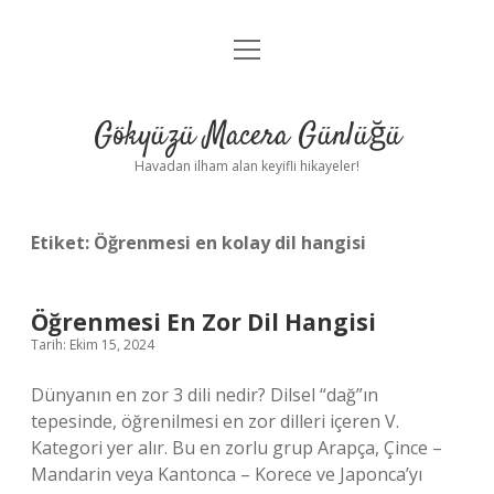
menüyü
Anasayfa
aç
Gizlilik Politikası
Gökyüzü Macera Günlüğü
Yasal Uyarı
Havadan ilham alan keyifli hikayeler!
Hakkımızda
Etiket:
Öğrenmesi en kolay dil hangisi
Öğrenmesi En Zor Dil Hangisi
Tarih: Ekim 15, 2024
Dünyanın en zor 3 dili nedir? Dilsel “dağ”ın
tepesinde, öğrenilmesi en zor dilleri içeren V.
Kategori yer alır. Bu en zorlu grup Arapça, Çince –
Mandarin veya Kantonca – Korece ve Japonca’yı