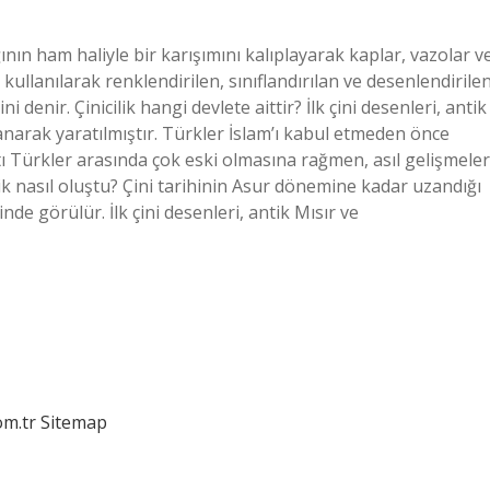
ağının ham haliyle bir karışımını kalıplayarak kaplar, vazolar v
r kullanılarak renklendirilen, sınıflandırılan ve desenlendirile
enir. Çinicilik hangi devlete aittir? İlk çini desenleri, antik
narak yaratılmıştır. Türkler İslam’ı kabul etmeden önce
tı Türkler arasında çok eski olmasına rağmen, asıl gelişmeler
ik nasıl oluştu? Çini tarihinin Asur dönemine kadar uzandığı
de görülür. İlk çini desenleri, antik Mısır ve
om.tr
Sitemap