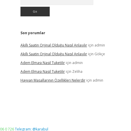
Son yorumlar
Akıllı Saatin Orjinal Olduğu Nasıl Anlaşılır
için
admin
Akıllı Saatin Orjinal Olduğu Nasıl Anlaşılır
için
Gökçe
Adem Elması Nasil Tuketilir
için
admin
Adem Elması Nasil Tuketilir
için
Zeliha
Hayvan Masallarının Özellikleri Nelerdir
için
admin
06 0 726
Telegram: @karabul