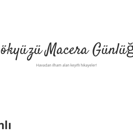
ökyüzü Macera Günlü
Havadan ilham alan keyifli hikayeler!
nlı