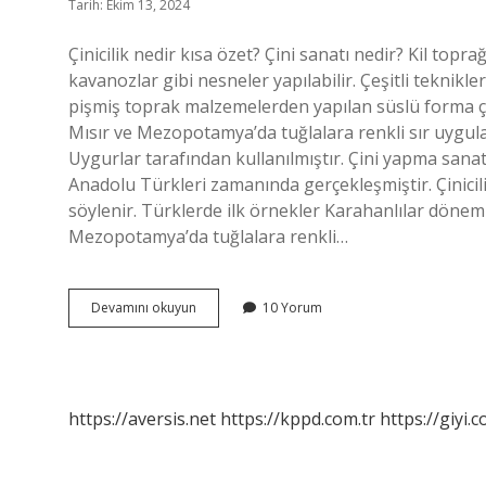
Tarih: Ekim 13, 2024
Çinicilik nedir kısa özet? Çini sanatı nedir? Kil topr
kavanozlar gibi nesneler yapılabilir. Çeşitli teknikle
pişmiş toprak malzemelerden yapılan süslü forma çini d
Mısır ve Mezopotamya’da tuğlalara renkli sır uygula
Uygurlar tarafından kullanılmıştır. Çini yapma sana
Anadolu Türkleri zamanında gerçekleşmiştir. Çinicil
söylenir. Türklerde ilk örnekler Karahanlılar dönemin
Mezopotamya’da tuğlalara renkli…
Çinicilik
Devamını okuyun
10 Yorum
Nedir
Osmanlı
https://aversis.net
https://kppd.com.tr
https://giyi.c