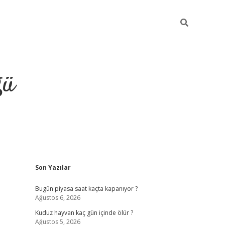
ğü
Sidebar
Son Yazılar
hiltonbet twitter
Bugün piyasa saat kaçta kapanıyor ?
Ağustos 6, 2026
Kuduz hayvan kaç gün içinde ölür ?
Ağustos 5, 2026