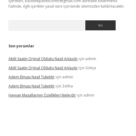
içerikleri,
backlinkpanelicomtr@gmail.com
adresine bildirmeniz
halinde, ilgili içerikler yasal süre içerisinde sitemizden kaldırılacaktır.
Arama
Son yorumlar
Akıllı Saatin Orjinal Olduğu Nasıl Anlaşılır
için
admin
Akıllı Saatin Orjinal Olduğu Nasıl Anlaşılır
için
Gökçe
Adem Elması Nasil Tuketilir
için
admin
Adem Elması Nasil Tuketilir
için
Zeliha
Hayvan Masallarının Özellikleri Nelerdir
için
admin