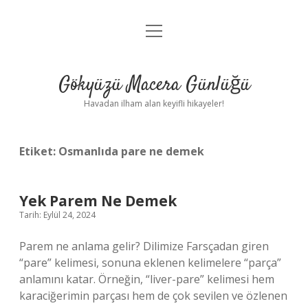
menüyü
Anasayfa
aç
Gizlilik Politikası
Gökyüzü Macera Günlüğü
Yasal Uyarı
Havadan ilham alan keyifli hikayeler!
Hakkımızda
Etiket:
Osmanlıda pare ne demek
Yek Parem Ne Demek
Tarih: Eylül 24, 2024
Parem ne anlama gelir? Dilimize Farsçadan giren
“pare” kelimesi, sonuna eklenen kelimelere “parça”
anlamını katar. Örneğin, “liver-pare” kelimesi hem
karaciğerimin parçası hem de çok sevilen ve özlenen