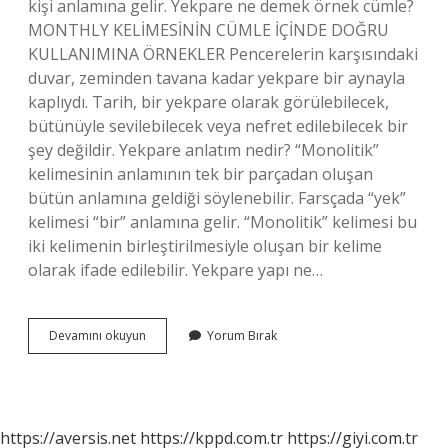
kişi anlamına gelir. Yekpare ne demek örnek cümle?
MONTHLY KELİMESİNİN CÜMLE İÇİNDE DOĞRU
KULLANIMINA ÖRNEKLER Pencerelerin karşısındaki
duvar, zeminden tavana kadar yekpare bir aynayla
kaplıydı. Tarih, bir yekpare olarak görülebilecek,
bütünüyle sevilebilecek veya nefret edilebilecek bir
şey değildir. Yekpare anlatım nedir? “Monolitik”
kelimesinin anlamının tek bir parçadan oluşan
bütün anlamına geldiği söylenebilir. Farsçada “yek”
kelimesi “bir” anlamına gelir. “Monolitik” kelimesi bu
iki kelimenin birleştirilmesiyle oluşan bir kelime
olarak ifade edilebilir. Yekpare yapı ne…
Yek
Devamını okuyun
Yorum Bırak
Parem
Ne
Demek
https://aversis.net
https://kppd.com.tr
https://giyi.com.tr