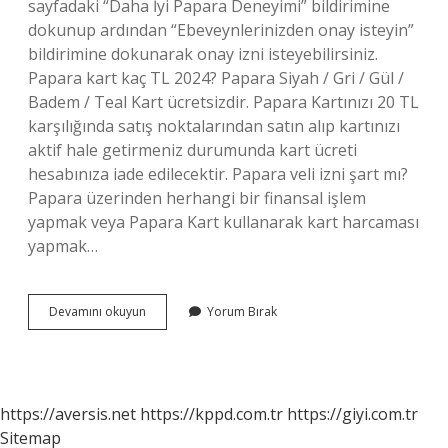
sayfadaki “Daha İyi Papara Deneyimi” bildirimine
dokunup ardından “Ebeveynlerinizden onay isteyin”
bildirimine dokunarak onay izni isteyebilirsiniz.
Papara kart kaç TL 2024? Papara Siyah / Gri / Gül /
Badem / Teal Kart ücretsizdir. Papara Kartınızı 20 TL
karşılığında satış noktalarından satın alıp kartınızı
aktif hale getirmeniz durumunda kart ücreti
hesabınıza iade edilecektir. Papara veli izni şart mı?
Papara üzerinden herhangi bir finansal işlem
yapmak veya Papara Kart kullanarak kart harcaması
yapmak…
18
Devamını okuyun
Yorum Bırak
Yaş
Altı
Papara
Kartı
Nasıl
https://aversis.net
https://kppd.com.tr
https://giyi.com.tr
Alınır
Sitemap