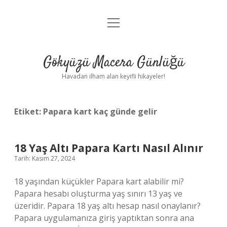
menüyü
Anasayfa
aç
Gizlilik Politikası
Gökyüzü Macera Günlüğü
Yasal Uyarı
Havadan ilham alan keyifli hikayeler!
Hakkımızda
Etiket:
Papara kart kaç günde gelir
18 Yaş Altı Papara Kartı Nasıl Alınır
Tarih: Kasım 27, 2024
18 yaşından küçükler Papara kart alabilir mi?
Papara hesabı oluşturma yaş sınırı 13 yaş ve
üzeridir. Papara 18 yaş altı hesap nasıl onaylanır?
Papara uygulamanıza giriş yaptıktan sonra ana