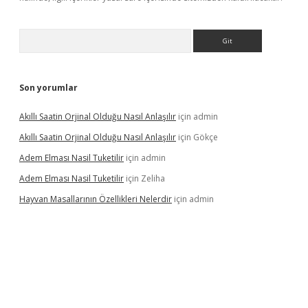
Arama
Son yorumlar
Akıllı Saatin Orjinal Olduğu Nasıl Anlaşılır
için
admin
Akıllı Saatin Orjinal Olduğu Nasıl Anlaşılır
için
Gökçe
Adem Elması Nasil Tuketilir
için
admin
Adem Elması Nasil Tuketilir
için
Zeliha
Hayvan Masallarının Özellikleri Nelerdir
için
admin
bet twitter