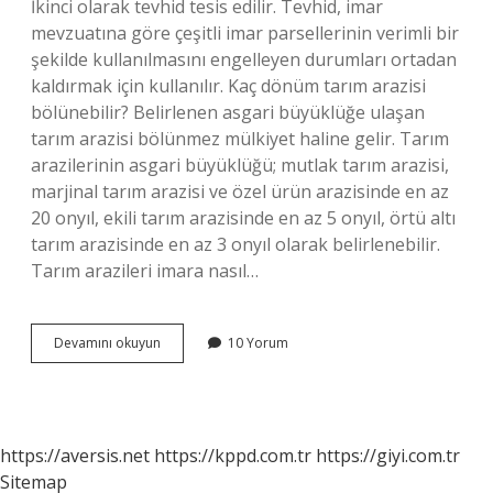
İkinci olarak tevhid tesis edilir. Tevhid, imar
mevzuatına göre çeşitli imar parsellerinin verimli bir
şekilde kullanılmasını engelleyen durumları ortadan
kaldırmak için kullanılır. Kaç dönüm tarım arazisi
bölünebilir? Belirlenen asgari büyüklüğe ulaşan
tarım arazisi bölünmez mülkiyet haline gelir. Tarım
arazilerinin asgari büyüklüğü; mutlak tarım arazisi,
marjinal tarım arazisi ve özel ürün arazisinde en az
20 onyıl, ekili tarım arazisinde en az 5 onyıl, örtü altı
tarım arazisinde en az 3 onyıl olarak belirlenebilir.
Tarım arazileri imara nasıl…
Tarım
Devamını okuyun
10 Yorum
Arazisi
Nasıl
Parsellenir
https://aversis.net
https://kppd.com.tr
https://giyi.com.tr
Sitemap