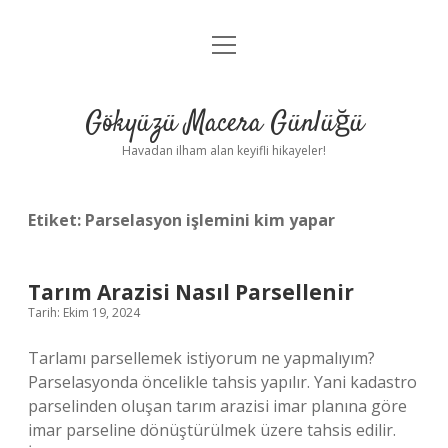
menüyü
Anasayfa
aç
Gizlilik Politikası
Gökyüzü Macera Günlüğü
Yasal Uyarı
Havadan ilham alan keyifli hikayeler!
Hakkımızda
Etiket:
Parselasyon işlemini kim yapar
Tarım Arazisi Nasıl Parsellenir
Tarih: Ekim 19, 2024
Tarlamı parsellemek istiyorum ne yapmalıyım?
Parselasyonda öncelikle tahsis yapılır. Yani kadastro
parselinden oluşan tarım arazisi imar planına göre
imar parseline dönüştürülmek üzere tahsis edilir.