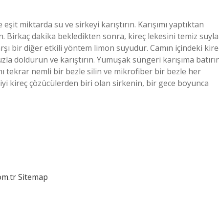
 eşit miktarda su ve sirkeyi karıştırın. Karışımı yaptıktan
n. Birkaç dakika bekledikten sonra, kireç lekesini temiz suyla
şı bir diğer etkili yöntem limon suyudur. Camın içindeki kire
uzla doldurun ve karıştırın. Yumuşak süngeri karışıma batırı
 tekrar nemli bir bezle silin ve mikrofiber bir bezle her
 iyi kireç çözücülerden biri olan sirkenin, bir gece boyunca
om.tr
Sitemap