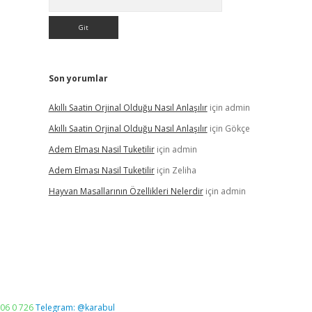
Son yorumlar
Akıllı Saatin Orjinal Olduğu Nasıl Anlaşılır
için
admin
Akıllı Saatin Orjinal Olduğu Nasıl Anlaşılır
için
Gökçe
Adem Elması Nasil Tuketilir
için
admin
Adem Elması Nasil Tuketilir
için
Zeliha
Hayvan Masallarının Özellikleri Nelerdir
için
admin
06 0 726
Telegram: @karabul