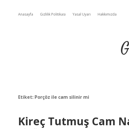
Anasayfa
Gizlilik Politikası
Yasal Uyarı
Hakkımızda
G
Etiket:
Porçöz ile cam silinir mi
Kireç Tutmuş Cam Na