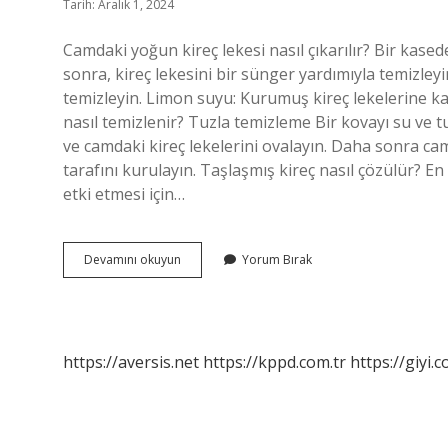
Tarih: Aralık 1, 2024
Camdaki yoğun kireç lekesi nasıl çıkarılır? Bir kasede
sonra, kireç lekesini bir sünger yardımıyla temizleyi
temizleyin. Limon suyu: Kurumuş kireç lekelerine kar
nasıl temizlenir? Tuzla temizleme Bir kovayı su ve t
ve camdaki kireç lekelerini ovalayın. Daha sonra camı
tarafını kurulayın. Taşlaşmış kireç nasıl çözülür? En
etki etmesi için…
Kireç
Devamını okuyun
Yorum Bırak
Tutmuş
Cam
Nasıl
Temizlenir
https://aversis.net
https://kppd.com.tr
https://giyi.c