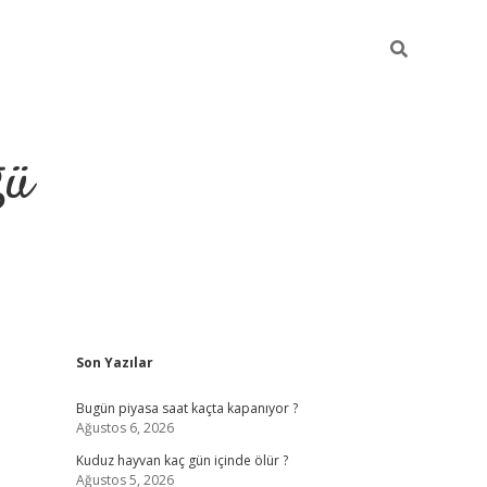
ğü
Sidebar
Son Yazılar
hiltonbet twitter
Bugün piyasa saat kaçta kapanıyor ?
Ağustos 6, 2026
Kuduz hayvan kaç gün içinde ölür ?
Ağustos 5, 2026