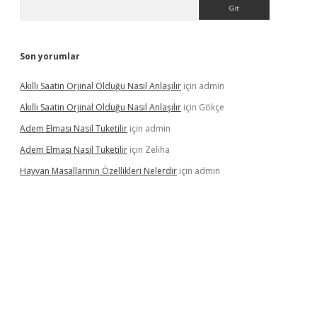
Arama
Son yorumlar
Akıllı Saatin Orjinal Olduğu Nasıl Anlaşılır
için
admin
Akıllı Saatin Orjinal Olduğu Nasıl Anlaşılır
için
Gökçe
Adem Elması Nasil Tuketilir
için
admin
Adem Elması Nasil Tuketilir
için
Zeliha
Hayvan Masallarının Özellikleri Nelerdir
için
admin
t twitter