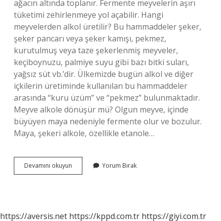
ağacın altında toplanır. Fermente meyvelerin aşırı
tüketimi zehirlenmeye yol açabilir. Hangi
meyvelerden alkol üretilir? Bu hammaddeler şeker,
şeker pancarı veya şeker kamışı, pekmez,
kurutulmuş veya taze şekerlenmiş meyveler,
keçiboynuzu, palmiye suyu gibi bazı bitki suları,
yağsız süt vb.’dir. Ülkemizde bugün alkol ve diğer
içkilerin üretiminde kullanılan bu hammaddeler
arasında “kuru üzüm” ve “pekmez” bulunmaktadır.
Meyve alkole dönüşür mü? Olgun meyve, içinde
büyüyen maya nedeniyle fermente olur ve bozulur.
Maya, şekeri alkole, özellikle etanole…
Hangi
Devamını okuyun
Yorum Bırak
Meyveler
Sarhoş
Eder
https://aversis.net
https://kppd.com.tr
https://giyi.com.tr