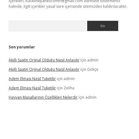
içerikleri,
backlinkpanelicomtr@gmail.com
adresine bildirmeniz
halinde, ilgili içerikler yasal süre içerisinde sitemizden kaldırılacaktır.
Arama
Son yorumlar
Akıllı Saatin Orjinal Olduğu Nasıl Anlaşılır
için
admin
Akıllı Saatin Orjinal Olduğu Nasıl Anlaşılır
için
Gökçe
Adem Elması Nasil Tuketilir
için
admin
Adem Elması Nasil Tuketilir
için
Zeliha
Hayvan Masallarının Özellikleri Nelerdir
için
admin