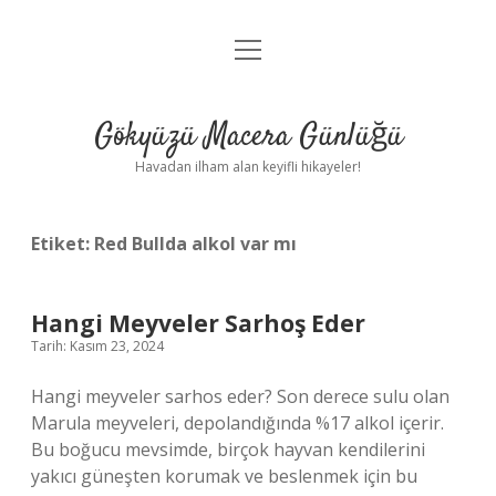
menüyü
Anasayfa
aç
Gizlilik Politikası
Gökyüzü Macera Günlüğü
Yasal Uyarı
Havadan ilham alan keyifli hikayeler!
Hakkımızda
Etiket:
Red Bullda alkol var mı
Hangi Meyveler Sarhoş Eder
Tarih: Kasım 23, 2024
Hangi meyveler sarhos eder? Son derece sulu olan
Marula meyveleri, depolandığında %17 alkol içerir.
Bu boğucu mevsimde, birçok hayvan kendilerini
yakıcı güneşten korumak ve beslenmek için bu