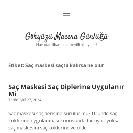
menüyü
Anasayfa
aç
Gizlilik Politikası
Gökyüzü Macera Günlüğü
Yasal Uyarı
Havadan ilham alan keyifli hikayeler!
Hakkımızda
Etiket:
Saç maskesi saçta kalırsa ne olur
Saç Maskesi Saç Diplerine Uygulanır
Mi
Tarih: Eylül 27, 2024
Saç maskesi saç derisine sürülür mü? Üründe saç
köklerine uygulanması konusunda bir uyarı yoksa
saç maskesini saç köklerine ve cilde