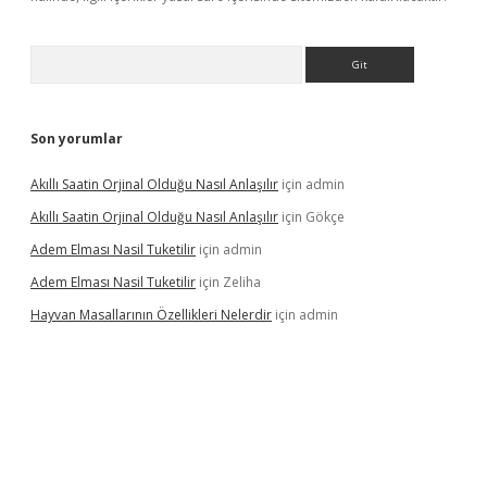
Arama
Son yorumlar
Akıllı Saatin Orjinal Olduğu Nasıl Anlaşılır
için
admin
Akıllı Saatin Orjinal Olduğu Nasıl Anlaşılır
için
Gökçe
Adem Elması Nasil Tuketilir
için
admin
Adem Elması Nasil Tuketilir
için
Zeliha
Hayvan Masallarının Özellikleri Nelerdir
için
admin
t twitter