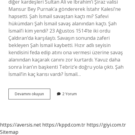
diğer kardeşleri Sultan Ali ve İbrahim’i Şiraz valisi
Mansur Bey Purnak’a göndererek İstahr Kalesi’ne
hapsetti. Şah İsmail savaştan kaçtı mı? Safevi
hükümdarı Şah İsmail savaş alanından kaçtı. Şah
İsmail’i kim yendi? 23 Ağustos 1514’te iki ordu
Çaldıran’da karşılaştı. Savaşın sonunda zaferi
bekleyen Şah İsmail kaybetti. Hızır adlı seyisin
kendisini feda edip atını ona vermesi üzerine savaş
alanından kaçarak canını zor kurtardı. Yavuz daha
sonra İran’ın başkenti Tebriz’e doğru yola çıktı. Şah
İsmail’in kaç karısı vardı? İsmail…
Şah
Devamını okuyun
2 Yorum
İSmail
Güçlü
Mü
https://aversis.net
https://kppd.com.tr
https://giyi.com.tr
Sitemap