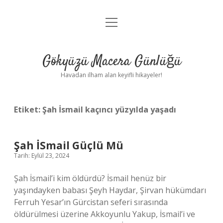
menüyü
Anasayfa
aç
Gizlilik Politikası
Gökyüzü Macera Günlüğü
Yasal Uyarı
Havadan ilham alan keyifli hikayeler!
Hakkımızda
Etiket:
Şah İsmail kaçıncı yüzyılda yaşadı
Şah İSmail Güçlü Mü
Tarih: Eylül 23, 2024
Şah İsmail’i kim öldürdü? İsmail henüz bir
yaşındayken babası Şeyh Haydar, Şirvan hükümdarı
Ferruh Yesar’ın Gürcistan seferi sırasında
öldürülmesi üzerine Akkoyunlu Yakup, İsmail’i ve