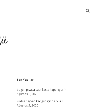
ğü
Sidebar
Son Yazılar
hiltonbet twitter
Bugün piyasa saat kaçta kapanıyor ?
Ağustos 6, 2026
Kuduz hayvan kaç gün içinde ölür ?
Ağustos 5, 2026