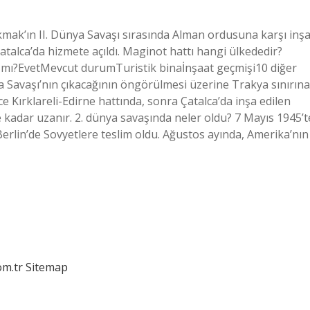
mak’ın II. Dünya Savaşı sırasında Alman ordusuna karşı inş
talca’da hizmete açıldı. Maginot hattı hangi ülkededir?
 mı?EvetMevcut durumTuristik binaİnşaat geçmişi10 diğer
a Savaşı’nın çıkacağının öngörülmesi üzerine Trakya sınırına
e Kırklareli-Edirne hattında, sonra Çatalca’da inşa edilen
kadar uzanır. 2. dünya savaşında neler oldu? 7 Mayıs 1945’t
Berlin’de Sovyetlere teslim oldu. Ağustos ayında, Amerika’nın
om.tr
Sitemap