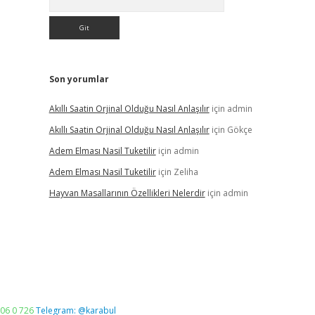
Son yorumlar
Akıllı Saatin Orjinal Olduğu Nasıl Anlaşılır
için
admin
Akıllı Saatin Orjinal Olduğu Nasıl Anlaşılır
için
Gökçe
Adem Elması Nasil Tuketilir
için
admin
Adem Elması Nasil Tuketilir
için
Zeliha
Hayvan Masallarının Özellikleri Nelerdir
için
admin
06 0 726
Telegram: @karabul