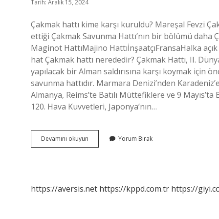
Tarih: Aralık 15, 2024
Çakmak hattı kime karşı kuruldu? Mareşal Fevzi Çak
ettiği Çakmak Savunma Hattı’nın bir bölümü daha Ça
Maginot HattıMajino HattıİnşaatçıFransaHalka açık
hat Çakmak hattı nerededir? Çakmak Hattı, II. Düny
yapılacak bir Alman saldırısına karşı koymak için önc
savunma hattıdır. Marmara Denizi’nden Karadeniz’e 
Almanya, Reims’te Batılı Müttefiklere ve 9 Mayıs’ta 
120. Hava Kuvvetleri, Japonya’nın…
Çakmak
Devamını okuyun
Yorum Bırak
Hattı
Hangi
Ülke
https://aversis.net
https://kppd.com.tr
https://giyi.c