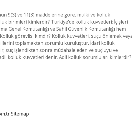
unun 9(3) ve 11(3) maddelerine göre, mülki ve kolluk
uk birimleri kimlerdir? Türkiye’de kolluk kuvvetleri: İçişleri
rma Genel Komutanlığı ve Sahil Güvenlik Komutanlığı hem
 Kolluk görevlisi kimdir? Kolluk kuvvetleri, suçu önlemek vey
illerini toplamaktan sorumlu kuruluştur. İdari kolluk
dir; suç işlendikten sonra müdahale eden ve suçluyu ve
adli kolluk kuvvetleri denir. Adli kolluk sorumluları kimlerdir?
om.tr
Sitemap