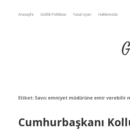
Anasayfa
Gizlilik Politikası
Yasal Uyarı
Hakkımızda
G
Etiket:
Savcı emniyet müdürüne emir verebilir 
Cumhurbaşkanı Kollu