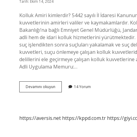
Tarih: Ekim 14, 2024
Kolluk Amiri kimlerdir? 5442 sayılı İl İdaresi Kanun
kuvvetlerinin amirleri valiler ve kaymakamlardır. Koll
Bakanlığı’na bağlı Emniyet Genel Müdürlüğü, Janda
adli hem de idari kolluk hizmetlerini yürütmektedir.
suç işlendikten sonra suçluları yakalamak ve suç del
kuvvetleri, suçu önlemeye çalışan kolluk kuvvetleri
delillerini ele geçirmeye çalışan kolluk kuvvetlerine 
Adli Uygulama Memuru:…
Cumhurbaşkanı
Devamını okuyun
14 Yorum
Kolluk
Amiri
Midir
https://aversis.net
https://kppd.com.tr
https://giyi.c