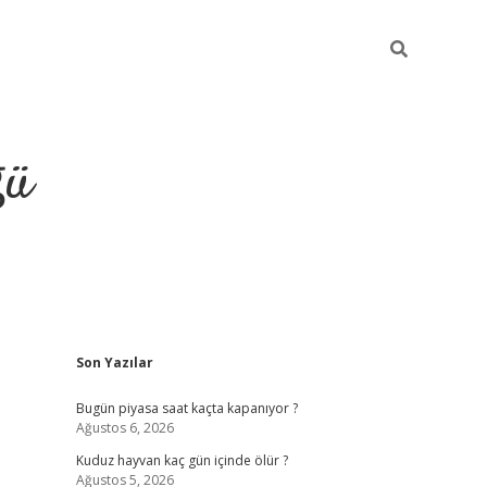
ğü
Sidebar
Son Yazılar
hiltonbet twitter
Bugün piyasa saat kaçta kapanıyor ?
Ağustos 6, 2026
Kuduz hayvan kaç gün içinde ölür ?
Ağustos 5, 2026