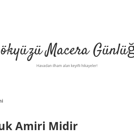
ökyüzü Macera Günlü
Havadan ilham alan keyifli hikayeler!
mi
k Amiri Midir