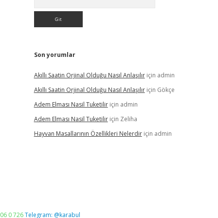
Son yorumlar
Akıllı Saatin Orjinal Olduğu Nasıl Anlaşılır
için
admin
Akıllı Saatin Orjinal Olduğu Nasıl Anlaşılır
için
Gökçe
Adem Elması Nasil Tuketilir
için
admin
Adem Elması Nasil Tuketilir
için
Zeliha
Hayvan Masallarının Özellikleri Nelerdir
için
admin
06 0 726
Telegram: @karabul