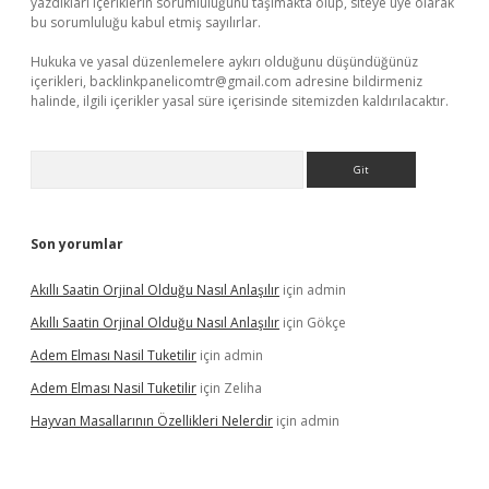
yazdıkları içeriklerin sorumluluğunu taşımakta olup, siteye üye olarak
bu sorumluluğu kabul etmiş sayılırlar.
Hukuka ve yasal düzenlemelere aykırı olduğunu düşündüğünüz
içerikleri,
backlinkpanelicomtr@gmail.com
adresine bildirmeniz
halinde, ilgili içerikler yasal süre içerisinde sitemizden kaldırılacaktır.
Arama
Son yorumlar
Akıllı Saatin Orjinal Olduğu Nasıl Anlaşılır
için
admin
Akıllı Saatin Orjinal Olduğu Nasıl Anlaşılır
için
Gökçe
Adem Elması Nasil Tuketilir
için
admin
Adem Elması Nasil Tuketilir
için
Zeliha
Hayvan Masallarının Özellikleri Nelerdir
için
admin