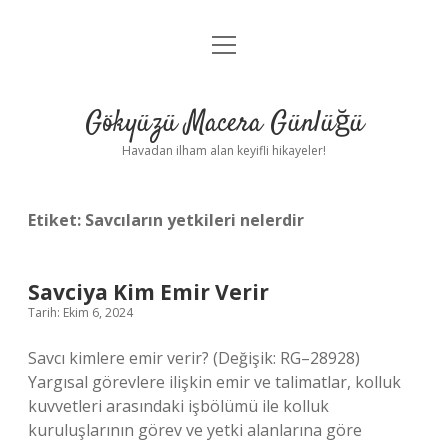
menüyü
Anasayfa
aç
Gizlilik Politikası
Gökyüzü Macera Günlüğü
Yasal Uyarı
Havadan ilham alan keyifli hikayeler!
Hakkımızda
Etiket:
Savcıların yetkileri nelerdir
Savciya Kim Emir Verir
Tarih: Ekim 6, 2024
Savcı kimlere emir verir? (Değişik: RG–28928)
Yargısal görevlere ilişkin emir ve talimatlar, kolluk
kuvvetleri arasındaki işbölümü ile kolluk
kuruluşlarının görev ve yetki alanlarına göre