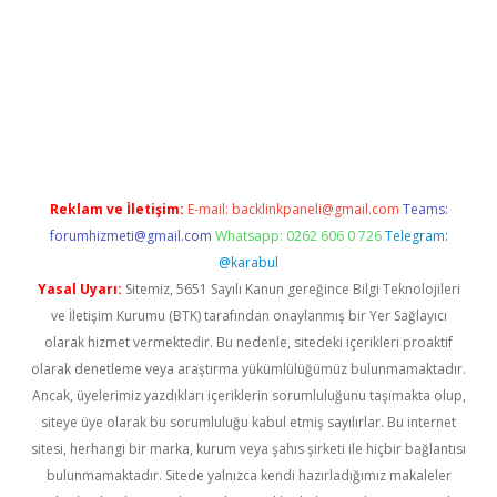
t twitter
Reklam ve İletişim:
E-mail:
backlinkpaneli@gmail.com
Teams:
forumhizmeti@gmail.com
Whatsapp: 0262 606 0 726
Telegram:
@karabul
Yasal Uyarı:
Sitemiz, 5651 Sayılı Kanun gereğince Bilgi Teknolojileri
ve İletişim Kurumu (BTK) tarafından onaylanmış bir Yer Sağlayıcı
olarak hizmet vermektedir. Bu nedenle, sitedeki içerikleri proaktif
olarak denetleme veya araştırma yükümlülüğümüz bulunmamaktadır.
Ancak, üyelerimiz yazdıkları içeriklerin sorumluluğunu taşımakta olup,
siteye üye olarak bu sorumluluğu kabul etmiş sayılırlar. Bu internet
sitesi, herhangi bir marka, kurum veya şahıs şirketi ile hiçbir bağlantısı
bulunmamaktadır. Sitede yalnızca kendi hazırladığımız makaleler