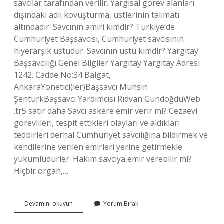
savcılar tarafından verilir. Yargısal görev alanları
dışındaki adli kovuşturma, üstlerinin talimatı
altındadır. Savcının amiri kimdir? Türkiye’de
Cumhuriyet Başsavcısı, Cumhuriyet savcısının
hiyerarşik üstüdür. Savcının üstü kimdir? Yargıtay
Başsavcılığı Genel Bilgiler Yargıtay Yargıtay Adresi
1242. Cadde No:34 Balgat,
AnkaraYönetici(ler)Başsavcı Muhsin
ŞentürkBaşsavcı Yardımcısı Rıdvan GündoğduWeb
.tr5 satır daha Savcı askere emir verir mi? Cezaevi
görevlileri, tespit ettikleri olayları ve aldıkları
tedbirleri derhal Cumhuriyet savcılığına bildirmek ve
kendilerine verilen emirleri yerine getirmekle
yükümlüdürler. Hakim savcıya emir verebilir mi?
Hiçbir organ,…
Savciya
Devamını okuyun
Yorum Bırak
Kim
Emir