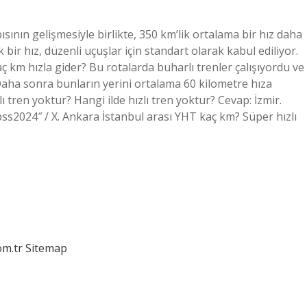
sının gelişmesiyle birlikte, 350 km’lik ortalama bir hız daha
ir hız, düzenli uçuşlar için standart olarak kabul ediliyor.
kaç km hızla gider? Bu rotalarda buharlı trenler çalışıyordu ve
 Daha sonra bunların yerini ortalama 60 kilometre hıza
ı tren yoktur? Hangi ilde hızlı tren yoktur? Cevap: İzmir.
kpss2024″ / X. Ankara İstanbul arası YHT kaç km? Süper hızlı
om.tr
Sitemap