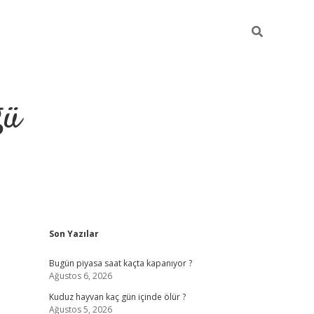
ğü
Sidebar
Son Yazılar
hiltonbet twitter
Bugün piyasa saat kaçta kapanıyor ?
Ağustos 6, 2026
Kuduz hayvan kaç gün içinde ölür ?
Ağustos 5, 2026