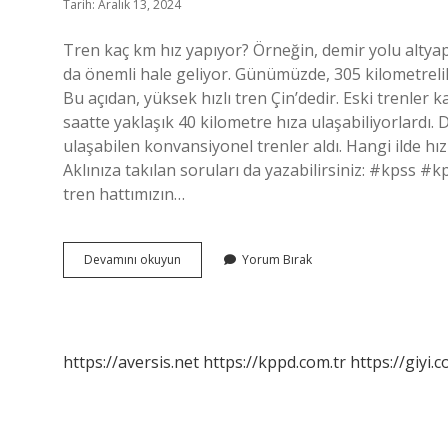
Tarih: Aralık 13, 2024
Tren kaç km hız yapıyor? Örneğin, demir yolu altyapı
da önemli hale geliyor. Günümüzde, 305 kilometrelik b
Bu açıdan, yüksek hızlı tren Çin’dedir. Eski trenler 
saatte yaklaşık 40 kilometre hıza ulaşabiliyorlardı.
ulaşabilen konvansiyonel trenler aldı. Hangi ilde hızl
Aklınıza takılan soruları da yazabilirsiniz: #kpss #
tren hattımızın…
Tcdd
Devamını okuyun
Yorum Bırak
Tren
Kaç
Km
Hızla
Gider
https://aversis.net
https://kppd.com.tr
https://giyi.c