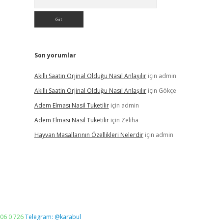
Son yorumlar
Akıllı Saatin Orjinal Olduğu Nasıl Anlaşılır
için
admin
Akıllı Saatin Orjinal Olduğu Nasıl Anlaşılır
için
Gökçe
Adem Elması Nasil Tuketilir
için
admin
Adem Elması Nasil Tuketilir
için
Zeliha
Hayvan Masallarının Özellikleri Nelerdir
için
admin
06 0 726
Telegram: @karabul