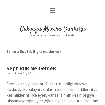
menüyü
Anasayfa
aç
Gizlilik Politikası
Gökyüzü Macera Günlüğü
Yasal Uyarı
Havadan ilham alan keyifli hikayeler!
Hakkımızda
Etiket:
Septik ilişki ne demek
Septiklik Ne Demek
Tarih: Aralık 14, 2024
Septikler neyi savunur? Her türlü bilgi iddiasını
kuşkuyla karşılayan, onların temellerini, etkilerini ve
kesinliklerini inceleyen, dahası zihnin kesin bilgiye
ulaşamayacağını, gerçeğe ulaşılsa bile sürekli ve tam