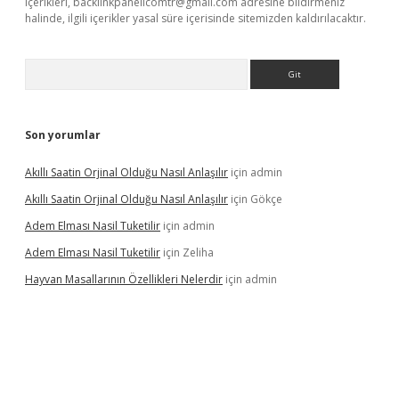
içerikleri,
backlinkpanelicomtr@gmail.com
adresine bildirmeniz
halinde, ilgili içerikler yasal süre içerisinde sitemizden kaldırılacaktır.
Arama
Son yorumlar
Akıllı Saatin Orjinal Olduğu Nasıl Anlaşılır
için
admin
Akıllı Saatin Orjinal Olduğu Nasıl Anlaşılır
için
Gökçe
Adem Elması Nasil Tuketilir
için
admin
Adem Elması Nasil Tuketilir
için
Zeliha
Hayvan Masallarının Özellikleri Nelerdir
için
admin